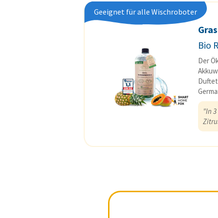
Geeignet für alle Wischroboter
Gras
Bio 
Der Ök
Akkuwi
Duftet
German
"In 3
Zitru