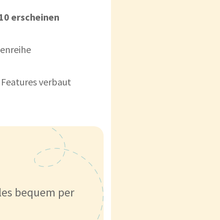
10 erscheinen
ienreihe
 Features verbaut
lles bequem per