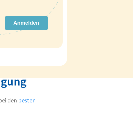
Anmelden
igung
bei den
besten