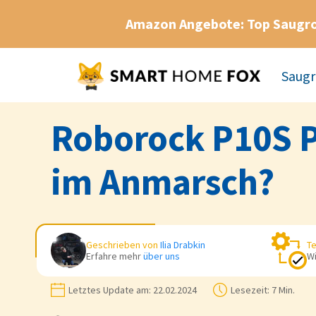
Amazon Angebote: Top Saugr
Saugr
Roborock P10S P
im Anmarsch?
Geschrieben von
Ilia Drabkin
Te
Erfahre mehr
über uns
Wi
Letztes Update am:
22.02.2024
Lesezeit:
7 Min.