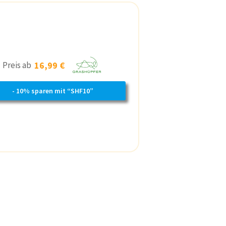
Preis ab
16,99 €
- 10% sparen mit “SHF10”