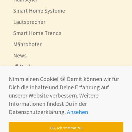
Smart Home Systeme
Lautsprecher
Smart Home Trends
Mähroboter
News
💰 Deals
Beste China Shops
Nimm einen Cookie! 🍪 Damit können wir für
Dich die Inhalte und Deine Erfahrung auf
Ultraschallreinigungsgerät
unserer Website verbessern. Weitere
Informationen findest Du in der
Datenschutzerklärung.
Ansehen
© 2026
www.shf-development.renaissance-ventures.com
Impressum
Datenschutzerklärung
OK, ich stimme zu.