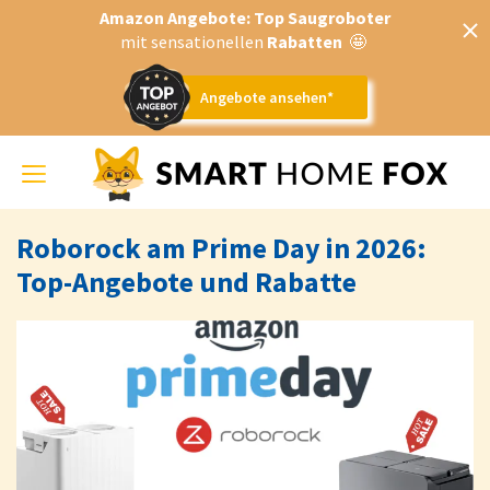
Amazon Angebote: Top Saugroboter
mit sensationellen
Rabatten
🤩
Angebote ansehen*
Toggle
navigation
Roborock am Prime Day in 2026:
Top-Angebote und Rabatte