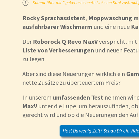
Kommt über mit * gekennzeichnete Links ein Kauf zustande, k
Rocky Sprachassistent
,
Moppwaschung mi
ausfahrbarer Wischmarm
und eine neue
Ka
Der
Roborock Q Revo MaxV
verspricht, mit
Liste von Verbesserungen
und neuen Featur
zu legen.
Aber sind diese Neuerungen wirklich ein
Gam
nette Zusätze zu überteuertem Preis?
In unserem
umfassenden Test
nehmen wir 
MaxV
unter die Lupe, um herauszufinden, ob
gerecht wird und ob die Neuerungen den Aufp
Hast Du wenig Zeit? Schau Dir ein Vide