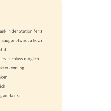
nk in der Station fehlt
er Sauger etwas zu hoch
ität
seranschluss möglich
ekterkennung
nken
ich
ngen Haaren