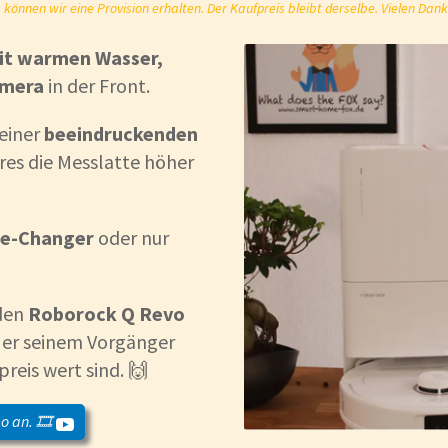
önnen wir eine Provision erhalten. Der Kaufpreis bleibt derselbe. Vielen Dank
t warmen Wasser,
mera
in der Front.
 einer
beeindruckenden
es die Messlatte höher
e-Changer
oder nur
den
Roborock Q Revo
 er seinem Vorgänger
reis wert sind. 🙌
o an. 🎞️