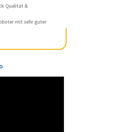
ck Qualität &
oboter mit sehr guter
eo