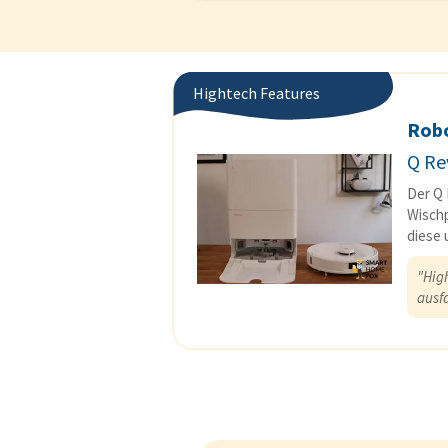
Hightech Features
Rob
Q Re
Der Q 
Wischp
diese
"High
ausf