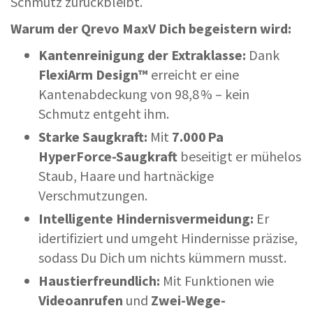
Schmutz zurückbleibt.
Warum der Qrevo MaxV Dich begeistern wird:
Kantenreinigung der Extraklasse:
Dank
FlexiArm Design™
erreicht er eine
Kantenabdeckung von 98,8 % – kein
Schmutz entgeht ihm.
Starke Saugkraft:
Mit
7.000 Pa
HyperForce-Saugkraft
beseitigt er mühelos
Staub, Haare und hartnäckige
Verschmutzungen.
Intelligente Hindernisvermeidung:
Er
idertifiziert und umgeht Hindernisse präzise,
sodass Du Dich um nichts kümmern musst.
Haustierfreundlich:
Mit Funktionen wie
Videoanrufen
und
Zwei-Wege-