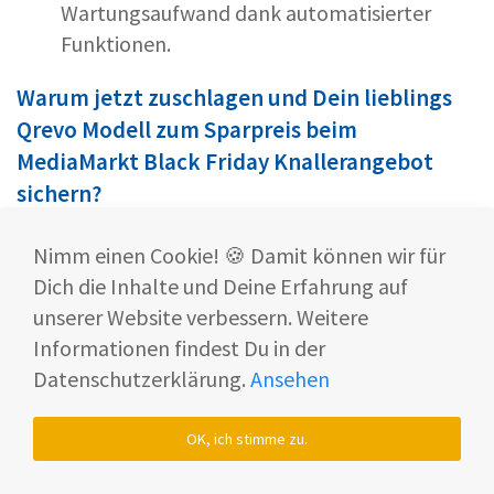
Wartungsaufwand dank automatisierter
Funktionen.
Warum jetzt zuschlagen und Dein lieblings
Qrevo Modell zum Sparpreis beim
MediaMarkt Black Friday Knallerangebot
sichern?
Die
Roborock Qrevo Black Friday MediaMarkt
Nimm einen Cookie! 🍪 Damit können wir für
Angebote
sind die perfekte Gelegenheit, um
Dich die Inhalte und Deine Erfahrung auf
einen hochwertigen Saug- und Wischroboter zu
unserer Website verbessern. Weitere
einem unschlagbaren Preis zu erwerben.
Informationen findest Du in der
Egal, welches Modell am besten zu Dir passt – Du
Datenschutzerklärung.
Ansehen
profitierst von satten Rabatten und modernster
Technologie.
OK, ich stimme zu.
⚠️
Die Angebote sind zeitlich begrenzt und