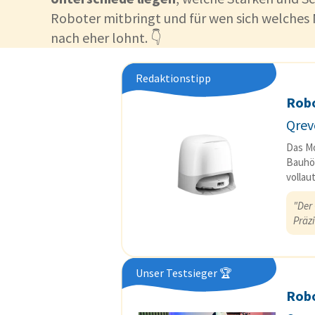
Roboter mitbringt und für wen sich welches
nach eher lohnt. 👇
Redaktionstipp
Rob
Qrev
Das Mo
Bauhöh
vollau
"Der 
Präz
Unser Testsieger 🏆
Rob