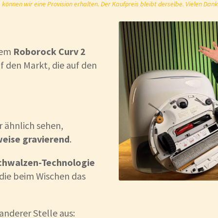
önnen wir eine Provision erhalten. Der Kaufpreis bleibt derselbe. Vielen Dank
dem
Roborock Curv 2
f den Markt, die auf den
 ähnlich sehen,
weise gravierend
.
chwalzen-Technologie
, die beim Wischen das
anderer Stelle aus: