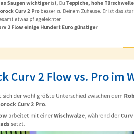
das Saugen wichtiger
ist, Du
Teppiche, hohe Türschwelle
orock Curv 2 Pro
besser zu Deinem Zuhause. Er ist das stä
esamt etwas pflegeleichter.
Curv 2 Flow einige Hundert Euro günstiger
k Curv 2 Flow vs. Pro im W
t sich der wohl größte Unterschied zwischen dem
Rob
orock Curv 2 Pro
.
low
arbeitet mit einer
Wischwalze
, während der
Curv
pads
setzt.