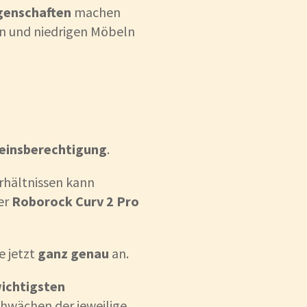
genschaften
machen
en und niedrigen Möbeln
seinsberechtigung
.
hältnissen kann
er
Roborock Curv 2 Pro
e jetzt
ganz genau
an.
ichtigsten
chwächen der jeweilige