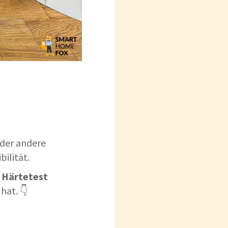
 der andere
bilität.
m Härtetest
hat. 👇