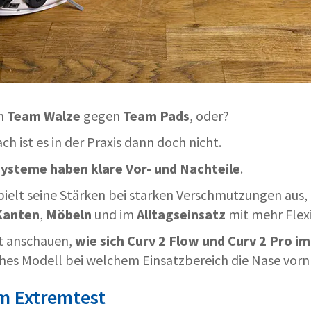
ch
Team Walze
gegen
Team Pads
, oder?
ch ist es in der Praxis dann doch nicht.
systeme haben klare Vor- und Nachteile
.
pielt seine Stärken bei starken Verschmutzungen aus,
Kanten
,
Möbeln
und im
Alltagseinsatz
mit mehr Flexi
kt anschauen,
wie sich Curv 2 Flow und Curv 2 Pro i
es Modell bei welchem Einsatzbereich die Nase vorn 
im Extremtest