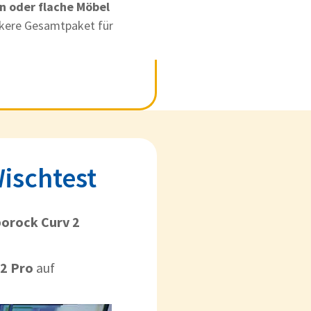
n oder flache Möbel
rkere Gesamtpaket für
ischtest
orock Curv 2
 2 Pro
auf