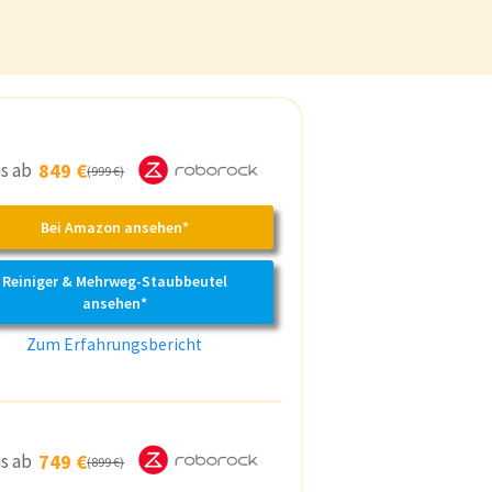
is ab
849 €
(999 €)
Bei Amazon ansehen*
Reiniger & Mehrweg-Staubbeutel
ansehen*
Zum Erfahrungsbericht
is ab
749 €
(899 €)