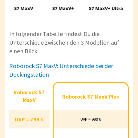
In folgender Tabelle findest Du die
Unterschiede zwischen den 3 Modellen auf
einen Blick:
Roborock S7 MaxV: Unterschiede bei der
Dockingstation
Roborock S7
Roborock S7
Roborock S7
Roborock S7 Max
Roborock S7 MaxV Plus
MaxV
MaxV Plus
Ultra
MaxV
UVP = 799 €
UVP = 799 €
UVP = 999 €
UVP = 1399 €
UVP = 999 €
Dockingstation mi