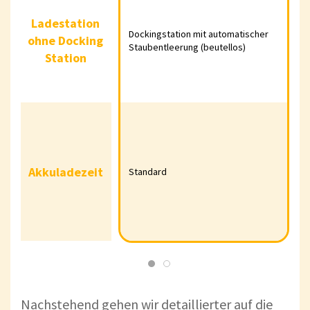
Ladestation
Dockingstation
automatischer
Ladestation
mit
Staubentleerung (m
ohne
Dockingstation mit automatischer
ohne Docking
automatischer
Einwegstaubbeuteln
Staubentleerung (beutellos)
Docking
Staubentleerung
Wassertankbefüllu
Station
Station
(beutellos)
und automatischer
Wischmoppreinigun
30 % schnelleres
Akkuaufladen im
Vergleich zu
Vorgängermodellen
Akkuladezeit
Akkuladezeit
Standard
Standard
und den anderen
Modellen der
Roborock S7 MaxV
Serie
Nachstehend gehen wir detaillierter auf die