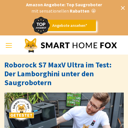
Amazon Angebote: Top Saugroboter
mit sensationellen
Rabatten
🤩
Angebote ansehen*
Toggle
navigation
Roborock S7 MaxV Ultra im Test:
Der Lamborghini unter den
Saugrobotern