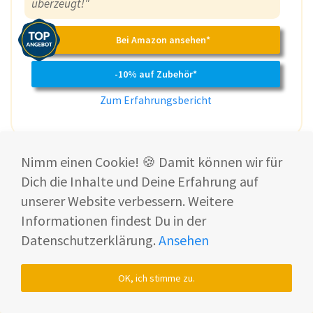
überzeugt!"
Bei Amazon ansehen*
-10% auf Zubehör*
Zum Erfahrungsbericht
Nimm einen Cookie! 🍪 Damit können wir für
Dich die Inhalte und Deine Erfahrung auf
unserer Website verbessern. Weitere
Absaugstation
Informationen findest Du in der
Datenschutzerklärung.
Ansehen
Neben der Möglichkeit, das Wischtuch zu
reinigen und den Wassertank nachzufüllen
OK, ich stimme zu.
(siehe nächstes Kapitel) wird an der