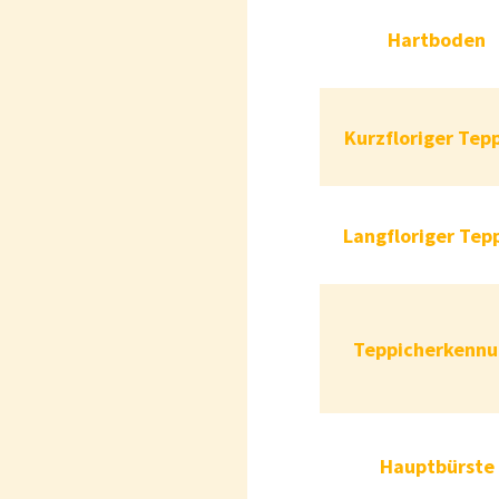
Hart
Hartboden
Kurzfloriger T
Kurzfloriger Tep
Langfloriger T
Langfloriger Tep
Teppicherk
Teppicherkenn
Haupt
Hauptbürste