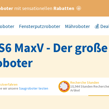
oboter
mit sensationellen
Rabatten
🤩
oboter
Fensterputzroboter
Mähroboter
💰 Dea
S6 MaxV - Der große
boter
Recherche Stunden
stverfahren
10,944 Stunden Recherche 
e wir unsere
Saugroboter testen
Artikel