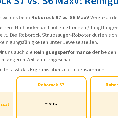
ck S7 vs. S6 MaxV: Reinigu
n wir uns beim
Roborock S7 vs. S6 MaxV
Vergleich d
einem Hartboden und auf kurzflorigen / langflorige
eilt. Die Roborock Staubsauger-Roboter dürfen sich
Reinigungsfähigkeiten unter Beweise stellen.
ir uns auch die
Reinigungsperformance
der beiden
en längeren Zeitraum
angeschaut.
le fasst das Ergebnis übersichtlich zusammen.
Roborock S7
Roboroc
Roborock S7
Robor
Pascal
ascal
2500 Pa.
250
2500 Pa.