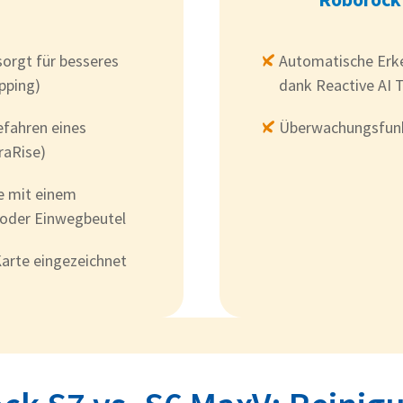
sorgt für besseres
Automatische Erke
pping)
dank Reactive AI 
efahren eines
Überwachungsfunk
raRise)
e mit einem
oder Einwegbeutel
Karte eingezeichnet