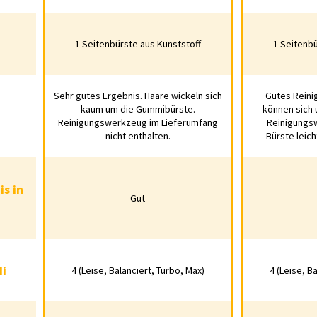
bürste
1 Seitenbürste aus Kunststoff
1 Seitenbü
1 Seitenbürste aus Kunststoff
1 Seitenbürst
Sehr gutes Ergebnis. Haare wickeln sich
Gutes Reini
Sehr gutes Ergebnis. Haare wickeln
Gutes Reinigun
Haare
kaum um die Gummibürste.
können sich 
sich kaum um die Gummibürste.
können sich um d
Reinigungswerkzeug im Lieferumfang
Reinigungs
Reinigungswerkzeug im
Reinigungswerk
nicht enthalten.
Bürste leic
Lieferumfang nicht enthalten.
Bürste leicht a
nis in
s in
Gut
Ecken
Gut
G
gsmodi
i
4 (Leise, Balanciert, Turbo, Max)
4 (Leise, B
4 (Leise, Balanciert, Turbo, Max)
4 (Leise, Balan