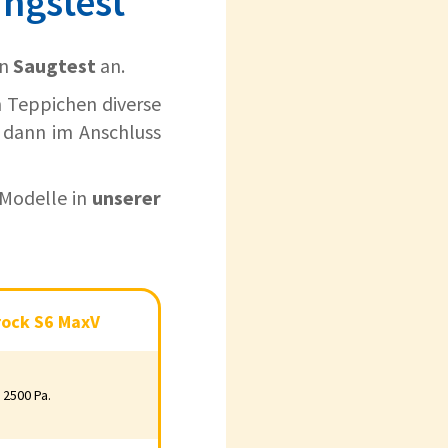
ngstest
en
Saugtest
an.
n Teppichen diverse
 dann im Anschluss
 Modelle in
unserer
k S6 MaxV
ock S6 MaxV
0 Pa.
2500 Pa.