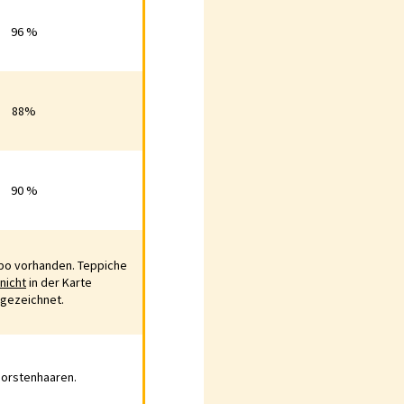
6 %
96 %
88%
8%
90 %
0 %
rbo vorhanden. Teppiche
vorhanden. Teppiche
nicht
in der Karte
ht
in der Karte
ngezeichnet.
eichnet.
Borstenhaaren.
tenhaaren.