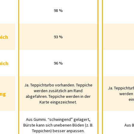
boden
98 %
9
98 %
eppich
pich
93 %
93 %
8
eppich
pich
96 %
96 %
9
Ja. Teppichturbo vorhanden. Teppiche
Ja. Teppichturbo vorhanden.
Ja. Teppichtu
Ja. Teppichturbo 
ennung
werden zusätzlich am Rand
Teppiche werden zusätzlich am
ung
werden
werden
nic
abgefahren. Teppiche werden in der
Rand abgefahren. Teppiche werden
ei
eingez
Karte eingezeichnet.
in der Karte eingezeichnet.
Aus Gummi. “schwingend” gelagert,
Aus Gummi. “schwingend” gelagert,
bürste
Bürste kann sich unebenen Böden (z. B.
Aus 
Bürste kann sich unebenen Böden
Aus Bors
Teppichen) besser anpassen.
(z. B. Teppichen) besser anpassen.