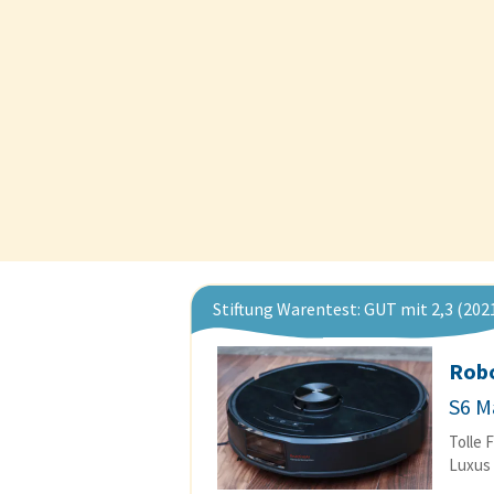
Stiftung Warentest: GUT mit 2,3 (202
Rob
S6 M
Tolle 
Luxus 