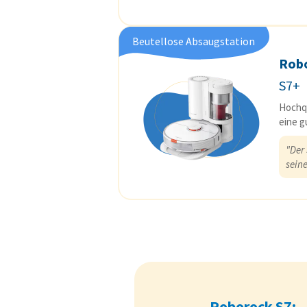
Beutellose Absaugstation
Rob
S7+
Hochqu
eine g
"Der
seine
Roborock S7: