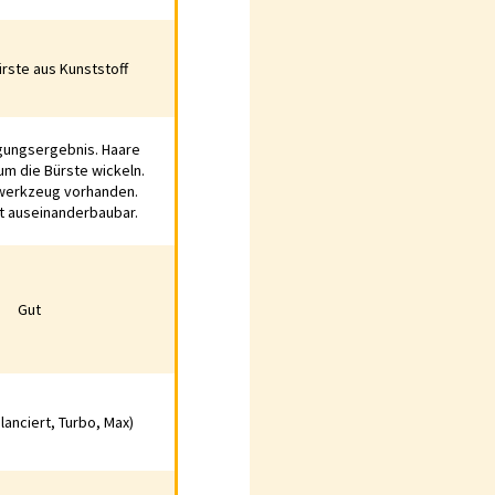
rste aus Kunststoff
e aus Kunststoff
gungsergebnis. Haare
gsergebnis. Haare
um die Bürste wickeln.
ie Bürste wickeln.
werkzeug vorhanden.
zeug vorhanden.
ht auseinanderbaubar.
useinanderbaubar.
Gut
ut
alanciert, Turbo, Max)
ciert, Turbo, Max)