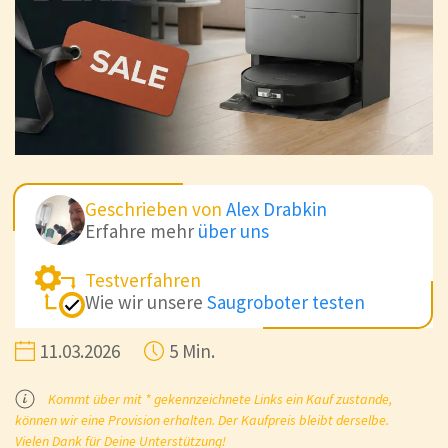
Geschrieben von
Alex Drabkin
Erfahre mehr
über uns
Testverfahren
Wie wir unsere
Saugroboter testen
11.03.2026
5 Min.
Kommt über mit * gekennzeichnete Links ein Kauf zustande,
können wir eine Provision erhalten. Der Kaufpreis bleibt derselbe.
Vielen Dank für Deine Unterstützung!