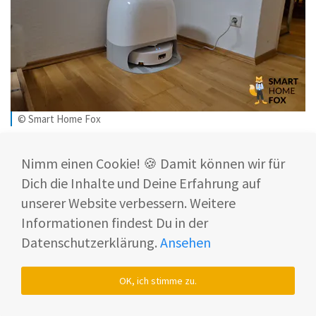
© Smart Home Fox
Sein SpiraFlow-System reinigt die Wischwalze in
Nimm einen Cookie! 🍪 Damit können wir für
Echtzeit während des Fahrens, Schmutzwasser
Dich die Inhalte und Deine Erfahrung auf
und Frischwasser werden dauerhaft getrennt
unserer Website verbessern. Weitere
gehalten. 🧽
Informationen findest Du in der
Für alle, die mehr Details wollen:
Den
Datenschutzerklärung.
Ansehen
vollständigen Testbericht zum Qrevo Curv 2
Flow
gibts hier direkt bei uns.
Hier aber schon
OK, ich stimme zu.
mal alle Preise und Verfügbarkeiten im Überblick: