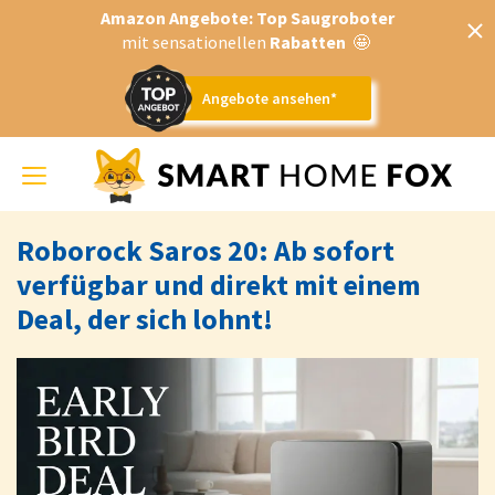
Amazon Angebote: Top Saugroboter
mit sensationellen
Rabatten
🤩
Angebote ansehen*
Toggle
navigation
Roborock Saros 20: Ab sofort
verfügbar und direkt mit einem
Deal, der sich lohnt!