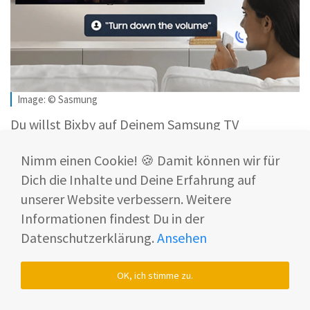
Image: © Sasmung
Du willst Bixby auf Deinem Samsung TV
deaktivieren? Hier hast Du zwei Möglichkeiten: 👇
Nimm einen Cookie! 🍪 Damit können wir für
Du kannst die Sprachaktivierung von Bixby
Dich die Inhalte und Deine Erfahrung auf
ausschalten, um zu verhindern, dass sich der
unserer Website verbessern. Weitere
Sprachassistent “versehentlich” einschaltet.
Informationen findest Du in der
Du kannst Bixby komplett deaktivieren.
Datenschutzerklärung.
Ansehen
Wie das geht, klären wir gemeinsam Schritt für
OK, ich stimme zu.
Schritt. 👣