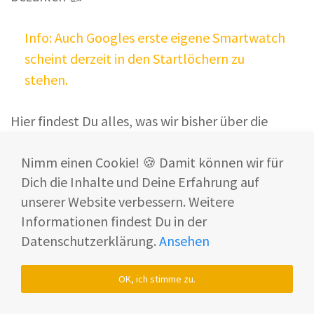
Info: Auch Googles erste eigene Smartwatch
scheint derzeit in den Startlöchern zu
stehen.
Hier findest Du alles, was wir bisher über die
Google Pixel Watch
wissen.
Nimm einen Cookie! 🍪 Damit können wir für
Spotify, Deezer und Amazon Music auf der
Dich die Inhalte und Deine Erfahrung auf
Galaxy Watch 4 (Classic) 🎶
unserer Website verbessern. Weitere
Informationen findest Du in der
In unserem Test haben wir uns auch die
Datenschutzerklärung.
Ansehen
Musikfunktion der Samsung Galaxy Watch 4
(Classic) angeschaut.
OK, ich stimme zu.
Du kannst Deine
Lieblingslieder
ganz einfach
über die Smartwatch anhören
!