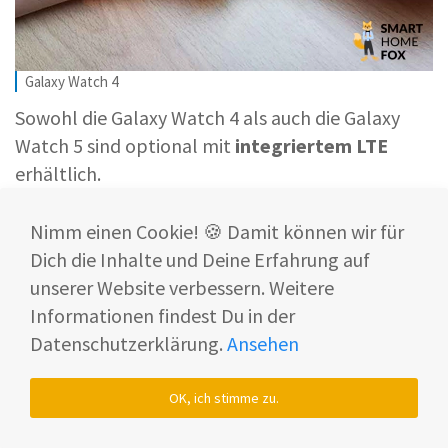
Galaxy Watch 4
Sowohl die Galaxy Watch 4 als auch die Galaxy
Watch 5 sind optional mit
integriertem LTE
erhältlich.
So kannst Du auch unabhängig von Deinem
Nimm einen Cookie! 🍪 Damit können wir für
Smartphone aufs Mobilfunknetz zugreifen.
Dich die Inhalte und Deine Erfahrung auf
unserer Website verbessern. Weitere
Info: Hier findest Du die
besten LTE-
Informationen findest Du in der
Smartwatches
im Überblick.
Datenschutzerklärung.
Ansehen
Telefoniere direkt über die Galaxy Watch 4
OK, ich stimme zu.
und 5