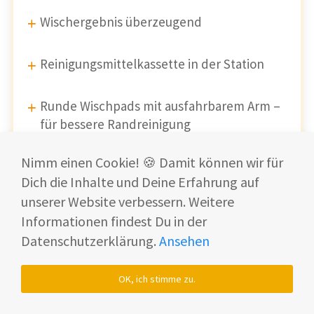
Wischergebnis überzeugend
Reinigungsmittelkassette in der Station
Runde Wischpads mit ausfahrbarem Arm –
für bessere Randreinigung
Nimm einen Cookie! 🍪 Damit können wir für
Automatische Wasserdosierung & Mopp-
Dich die Inhalte und Deine Erfahrung auf
Anhebung auf Teppichen
unserer Website verbessern. Weitere
Informationen findest Du in der
Multifunktions-Dockingstation mit
Datenschutzerklärung.
Ansehen
Heißwasser-Wischpadreinigung
OK, ich stimme zu.
Wischpads können zur Teppichreinigung in
der Station abgelegt werden