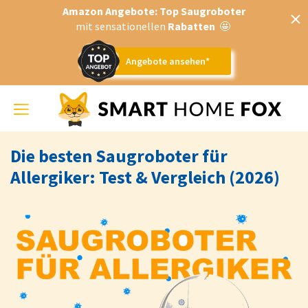
Amazon Angebote: Top Saugroboter
mit sensationellen
Rabatten
🤩
Angebote ansehen*
Toggle
navigation
Die besten Saugroboter für
Allergiker: Test & Vergleich (2026)