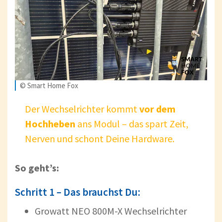
© Smart Home Fox
Der Wechselrichter kommt
vor dem
Hochheben
ans Modul – das spart Zeit,
Nerven und schont Deine Hardware.
So geht’s:
Schritt 1 – Das brauchst Du:
Growatt NEO 800M-X Wechselrichter