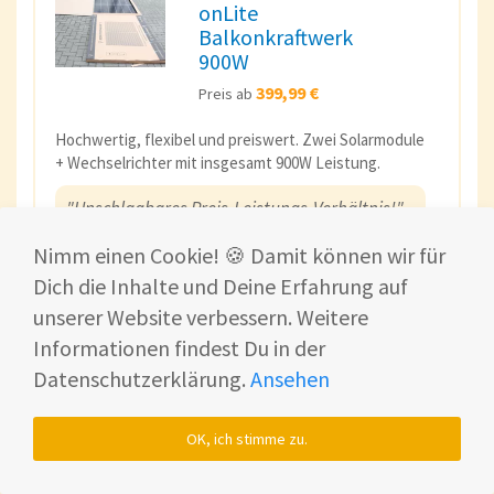
onLite
Balkonkraftwerk
900W
399,99 €
Preis ab
Hochwertig, flexibel und preiswert. Zwei Solarmodule
+ Wechselrichter mit insgesamt 900W Leistung.
"Unschlagbares Preis-Leistungs-Verhältnis!"
Nimm einen Cookie! 🍪 Damit können wir für
Bei Solakon ansehen*
Dich die Inhalte und Deine Erfahrung auf
unserer Website verbessern. Weitere
Reiniger für max. Ertrag*
Informationen findest Du in der
Zum Erfahrungsbericht
Datenschutzerklärung.
Ansehen
OK, ich stimme zu.