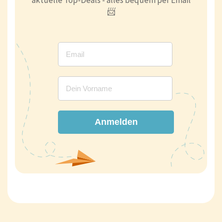
📨
Anmelden