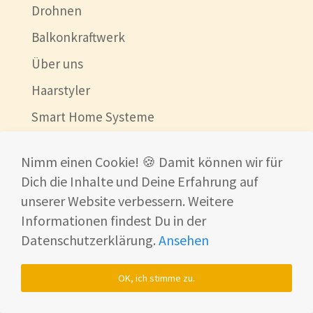
Drohnen
Balkonkraftwerk
Über uns
Haarstyler
Smart Home Systeme
Lautsprecher
Nimm einen Cookie! 🍪 Damit können wir für
Smart Home Trends
Dich die Inhalte und Deine Erfahrung auf
Mähroboter
unserer Website verbessern. Weitere
Informationen findest Du in der
News
Datenschutzerklärung.
Ansehen
💰 Deals
Beste China Shops
OK, ich stimme zu.
Ultraschallreinigungsgerät