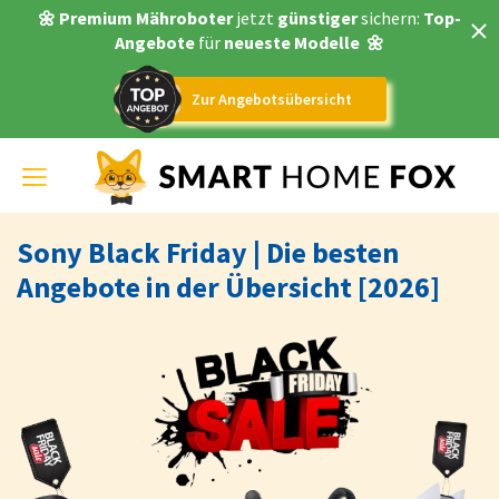
🌼 Premium Mähroboter
jetzt
günstiger
sichern:
Top-
Angebote
für
neueste Modelle
🌼
Zur Angebotsübersicht
Toggle
navigation
Sony Black Friday | Die besten
Angebote in der Übersicht [2026]