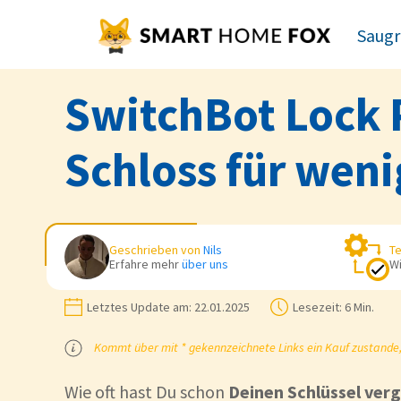
Saugr
SwitchBot Lock 
Schloss für weni
Geschrieben von
Nils
Te
Erfahre mehr
über uns
Wi
Letztes Update am:
22.01.2025
Lesezeit:
6 Min.
Kommt über mit * gekennzeichnete Links ein Kauf zustande, k
Wie oft hast Du schon
Deinen Schlüssel ver