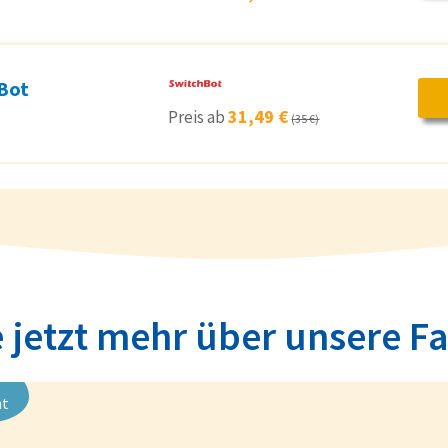
Bot
31,49 €
Preis ab
(35 €)
 jetzt mehr über unsere F
nt