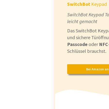
SwitchBot
Keypad
SwitchBot Keypad To
leicht gemacht
Das SwitchBot Keypa
und sichere Türöffn
Passcode
oder
NFC
Schlüssel brauchst.
Bei Amazon an