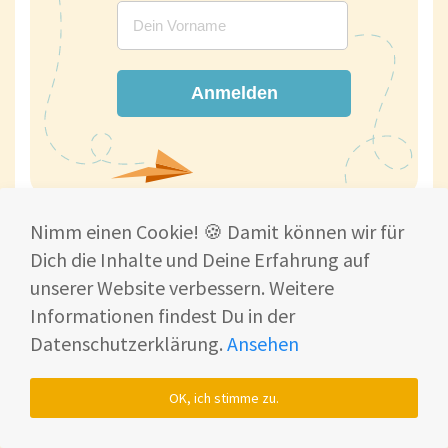
Anmelden
Nimm einen Cookie! 🍪 Damit können wir für
Dich die Inhalte und Deine Erfahrung auf
unserer Website verbessern. Weitere
Informationen findest Du in der
Datenschutzerklärung.
Ansehen
Warum Du uns vertrauen
kannst!
OK, ich stimme zu.