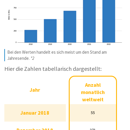
Bei den Werten handelt es sich meist um den Stand am
Jahresende.
*2
Hier die Zahlen tabellarisch dargestellt:
Anzahl monatlich
Anzahl
Jahr
weltweit aktiven
monatlich
Jahr
TikTok-Nutzer (in
weltweit
Millionen)
aktiven TikTok-
Januar 2018
55
Nutzer (in
Januar 2018
55
Millionen)