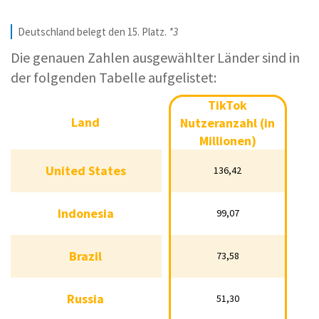
Deutschland belegt den 15. Platz.
*3
Die genauen Zahlen ausgewählter Länder sind in
der folgenden Tabelle aufgelistet:
TikTok
TikTok
Land
Nutzeranzahl (in
Land
Nutzeranzahl (in
Millionen)
Millionen)
United States
136,42
United States
136,42
Indonesia
99,07
Indonesia
99,07
Brazil
73,58
Brazil
73,58
Russia
51,30
Russia
51,30