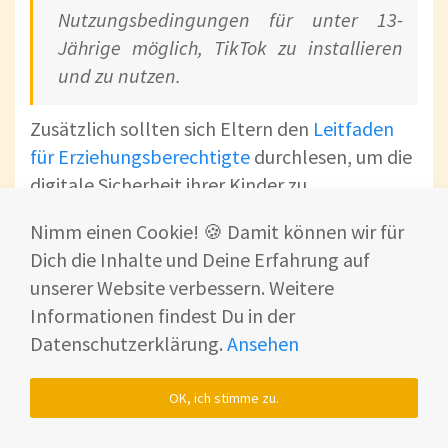
Nutzungsbedingungen für unter 13-
Jährige möglich, TikTok zu installieren
und zu nutzen.
Zusätzlich sollten sich Eltern den
Leitfaden
für Erziehungsberechtigte
durchlesen, um die
digitale Sicherheit ihrer Kinder zu
gewährleisten.
Nimm einen Cookie! 🍪 Damit können wir für
Dich die Inhalte und Deine Erfahrung auf
unserer Website verbessern. Weitere
Smart Home
Informationen findest Du in der
Fox
Datenschutzerklärung.
Ansehen
Beste
Smartwatches
OK, ich stimme zu.
Welche Smartwatch eignet sich am besten für Dich?