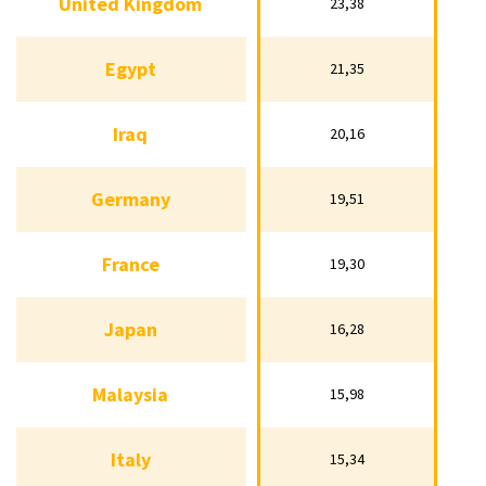
United Kingdom
23,38
United Kingdom
23,38
Egypt
21,35
Egypt
21,35
Iraq
20,16
Iraq
20,16
Germany
19,51
Germany
19,51
France
19,30
France
19,30
Japan
16,28
Japan
16,28
Malaysia
15,98
Malaysia
15,98
Italy
15,34