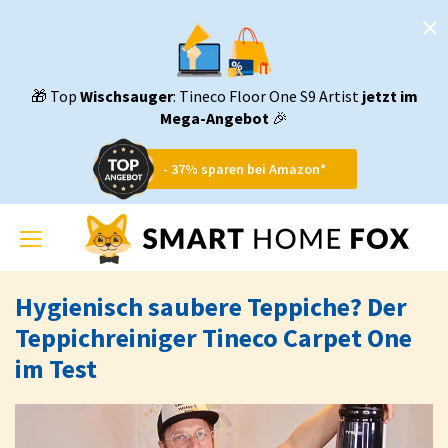
🎁 Top
Wischsauger
: Tineco Floor One S9 Artist
jetzt im
Mega-Angebot
🎉
- 37% sparen bei Amazon*
Toggle
navigation
Hygienisch saubere Teppiche? Der
Teppichreiniger Tineco Carpet One
im Test