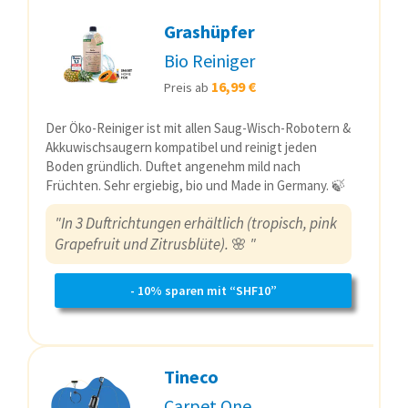
Grashüpfer
Bio Reiniger
16,99 €
Preis ab
Der Öko-Reiniger ist mit allen Saug-Wisch-Robotern &
Akkuwischsaugern kompatibel und reinigt jeden
Boden gründlich. Duftet angenehm mild nach
Früchten. Sehr ergiebig, bio und Made in Germany. 🍃
"In 3 Duftrichtungen erhältlich (tropisch, pink
Grapefruit und Zitrusblüte).
🌸
"
- 10% sparen mit “SHF10”
Tineco
Carpet One