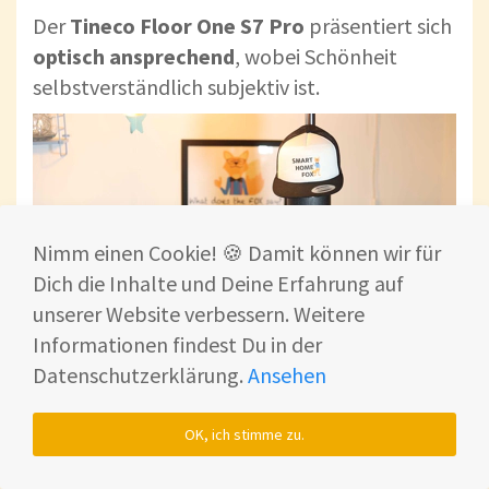
Der
Tineco Floor One S7 Pro
präsentiert sich
optisch
ansprechend
, wobei Schönheit
selbstverständlich subjektiv ist.
Nimm einen Cookie! 🍪 Damit können wir für
Dich die Inhalte und Deine Erfahrung auf
unserer Website verbessern. Weitere
Informationen findest Du in der
Datenschutzerklärung.
Ansehen
Im Vergleich zum Vorgänger S5 hat Tineco
OK, ich stimme zu.
beim S7 die Motoreinheit mit
chicer
Holzoptik
auf den Markt gebracht. Sieht nach