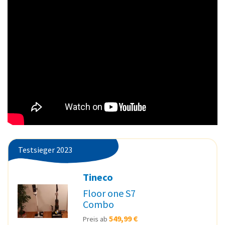
Testsieger 2023
Tineco
Floor one S7
Combo
549,99 €
Preis ab