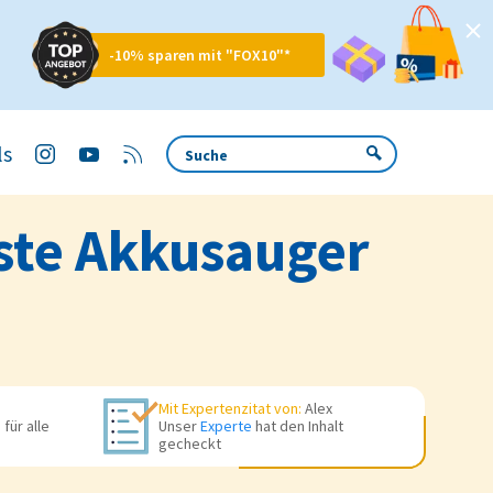
-10% sparen mit "FOX10"*
ls
rste Akkusauger
Mit Expertenzitat von:
Alex
für alle
Unser
Experte
hat den Inhalt
gecheckt