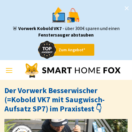
🚨
Vorwerk Kobold VK7
- über 300€ sparen und einen
Fenstersauger abstauben
Zum Angebot*
Toggle
navigation
Der Vorwerk Besserwischer
(=Kobold VK7 mit Saugwisch-
Aufsatz SP7) im Praxistest 👇