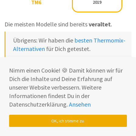
TM6
2019
TM6
2019
Die meisten Modelle sind bereits
veraltet
.
Übrigens: Wir haben die
besten Thermomix-
Alternativen
für Dich getestet.
Da sich der Thermomix
TM5 und TM6
jedoch
Nimm einen Cookie! 🍪 Damit können wir für
ähneln, lohnt sich ein
direkter Vergleich
.
Dich die Inhalte und Deine Erfahrung auf
unserer Website verbessern. Weitere
Informationen findest Du in der
Datenschutzerklärung.
Ansehen
OK, ich stimme zu.