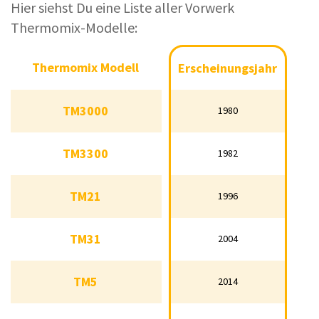
Hier siehst Du eine Liste aller Vorwerk
Thermomix-Modelle:
Thermomix Modell
Thermomix Modell
Erscheinungsjahr
Erscheinungsjahr
TM3000
TM3000
1980
1980
TM3300
TM3300
1982
1982
TM21
TM21
1996
1996
TM31
TM31
2004
2004
TM5
TM5
2014
2014