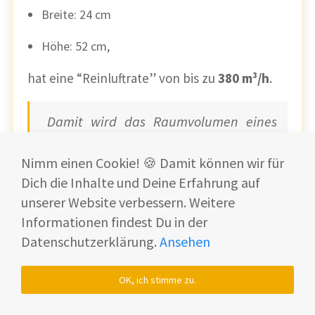
Breite: 24 cm
Höhe: 52 cm,
hat eine “Reinluftrate” von bis zu
380 m³/h
.
Damit wird das Raumvolumen eines
ca. 30 m² großen Raumes bis zu 5 Mal
durch die Filter gewälzt.
Nimm einen Cookie! 🍪 Damit können wir für
Dich die Inhalte und Deine Erfahrung auf
unserer Website verbessern. Weitere
Er ist weiß, rundherum mit kleinen
Informationen findest Du in der
Luftlöchern versehen und hat ein kompaktes
rundes
OLED Touchdisplay
auf der
Datenschutzerklärung.
Ansehen
Vorderseite.
OK, ich stimme zu.