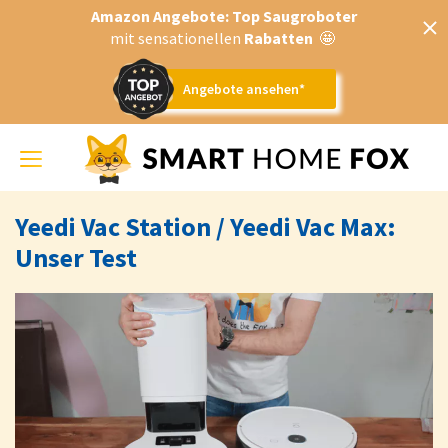
Amazon Angebote: Top Saugroboter
mit sensationellen
Rabatten
🤩
Angebote ansehen*
Toggle
navigation
Yeedi Vac Station / Yeedi Vac Max:
Unser Test