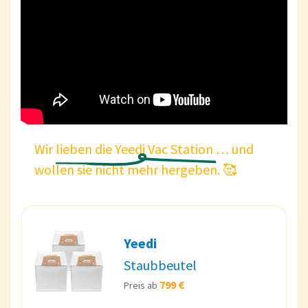
Wir
lieben
die
Yeedi
Vac
Station
… und
wollen sie nicht mehr hergeben. 🥰
Yeedi
Staubbeutel
799 €
Preis ab