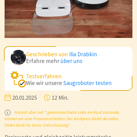
Geschrieben von
Ilia Drabkin
Erfahre mehr
über uns
Testverfahren
Wie wir unsere
Saugroboter testen
20.01.2025
12 Min.
Kommt über mit * gekennzeichnete Links ein Kauf zustande,
können wir eine Provision erhalten. Der Kaufpreis bleibt derselbe.
Vielen Dank für Deine Unterstützung!