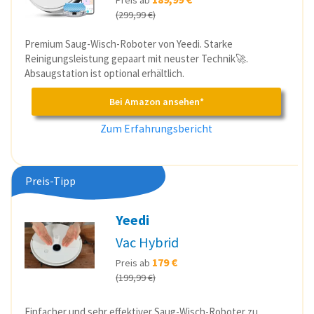
(299,99 €)
Premium Saug-Wisch-Roboter von Yeedi. Starke
Reinigungsleistung gepaart mit neuster Technik🚀.
Absaugstation ist optional erhältlich.
Bei Amazon ansehen*
Zum Erfahrungsbericht
Preis-Tipp
Yeedi
Vac Hybrid
179 €
Preis ab
(199,99 €)
Einfacher und sehr effektiver Saug-Wisch-Roboter zu