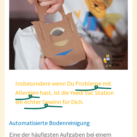
Insbesondere wenn Du
Probleme
mit
Allergien
hast, ist die Yeedi Vac Station
ein
echter
Gewinn
für Dich.
Automatisierte Bodenreinigung
Eine der häufigsten Aufgaben bei einem