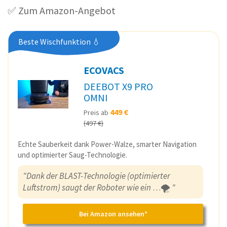
✅ Zum Amazon-Angebot
Beste Wischfunktion 💧
ECOVACS
DEEBOT X9 PRO
OMNI
449 €
Preis ab
(497 €)
Echte Sauberkeit dank Power-Walze, smarter Navigation
und optimierter Saug-Technologie.
"Dank der BLAST-Technologie (optimierter
Luftstrom) saugt der Roboter wie ein
…🌪️
"
Bei Amazon ansehen*