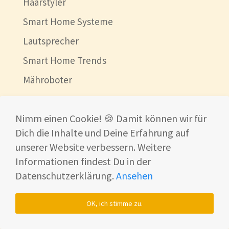
Haarstyler
Smart Home Systeme
Lautsprecher
Smart Home Trends
Mähroboter
News
Nimm einen Cookie! 🍪 Damit können wir für
💰 Deals
Dich die Inhalte und Deine Erfahrung auf
Beste China Shops
unserer Website verbessern. Weitere
Ultraschallreinigungsgerät
Informationen findest Du in der
Datenschutzerklärung.
Ansehen
© 2026
www.shf-development.renaissance-ventures.com
OK, ich stimme zu.
Impressum
Datenschutzerklärung