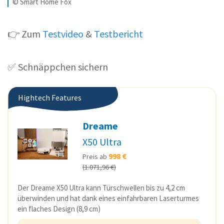
© Smart Home Fox
👉 Zum
Testvideo
&
Testbericht
✅ Schnäppchen sichern
Hightech Features
Dreame
X50 Ultra
998 €
Preis ab
(1.071,96 €)
Der Dreame X50 Ultra kann Türschwellen bis zu 4,2 cm
überwinden und hat dank eines einfahrbaren Laserturmes
ein flaches Design (8,9 cm)