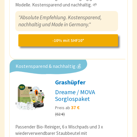
Modelle. Kostensparend und nachhaltig. 🌱
"Absolute Empfehlung. Kostensparend,
nachhaltig und Made in Germany."
-10% mit SHF10*
Kostensparend & nachhaltig 💰
Grashüpfer
Dreame / MOVA
Sorglospaket
37 €
Preis ab
(62 €)
Passender Bio-Reiniger, 6 x Wischpads und 3 x
wiederverwendbarer Staubbeutel mit