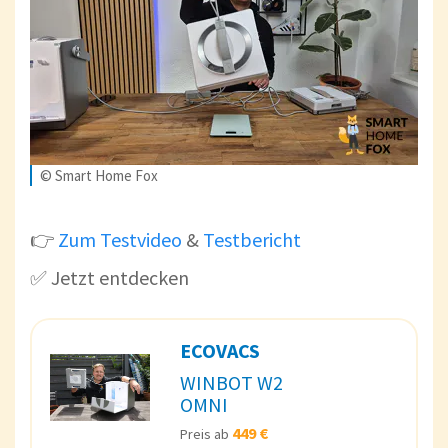
© Smart Home Fox
👉
Zum Testvideo
&
Testbericht
✅ Jetzt entdecken
ECOVACS
WINBOT W2
OMNI
449 €
Preis ab