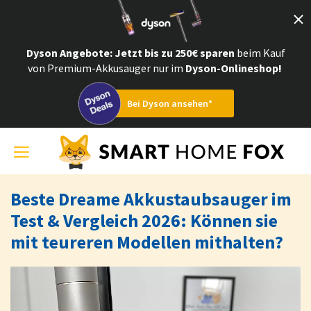
Dyson Angebote
: Jetzt bis zu 250€ sparen
beim Kauf
von Premium-Akkusauger nur im
Dyson-Onlineshop!
Bei Dyson ansehen*
Toggle
navigation
Beste Dreame Akkustaubsauger im
Test & Vergleich 2026: Können sie
mit teureren Modellen mithalten?