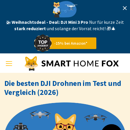
🚁
Weihnachtsdeal - Deal:
DJI Mini 3 Pro
Nur für kurze Zeit
stark reduziert
und solange der Vorrat reicht! 🎁🎄
-15% bei Amazon*
Toggle
navigation
Die besten DJI Drohnen im Test und
Vergleich (2026)