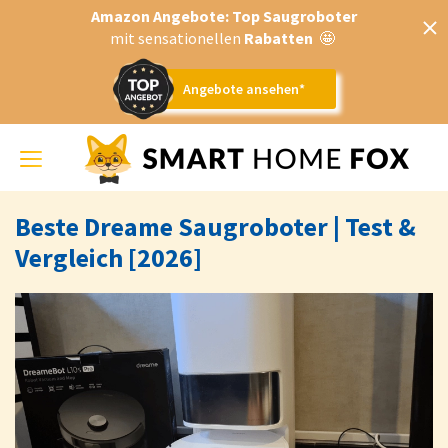
Amazon Angebote: Top Saugroboter
mit sensationellen
Rabatten
🤩
Angebote ansehen*
Toggle
navigation
Beste Dreame Saugroboter | Test &
Vergleich [2026]