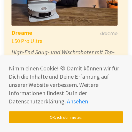
Dreame
L50 Pro Ultra
High-End Saug- und Wischroboter mit Top-
Leistung – ohne unnötigen
Nimm einen Cookie! 🍪 Damit können wir für
Schnickschnack.
Dich die Inhalte und Deine Erfahrung auf
Der
Dreame L50 Pro Ultra
bietet starke
unserer Website verbessern. Weitere
Saugkraft
, moderne
Navigation
und eine
Informationen findest Du in der
smarte
Reinigungsstation
mit
Datenschutzerklärung.
Ansehen
Heißwasserreinigung. Für alle, die ein
Premium-Erlebnis ohne Luxus-Preis
OK, ich stimme zu.
suchen.
583,92 €