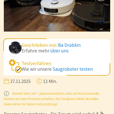
Geschrieben von
Ilia Drabkin
Erfahre mehr
über uns
Testverfahren
Wie wir unsere
Saugroboter testen
27.11.2025
12 Min.
Kommt über mit * gekennzeichnete Links ein Kauf zustande,
können wir eine Provision erhalten. Der Kaufpreis bleibt derselbe.
Vielen Dank für Deine Unterstützung!