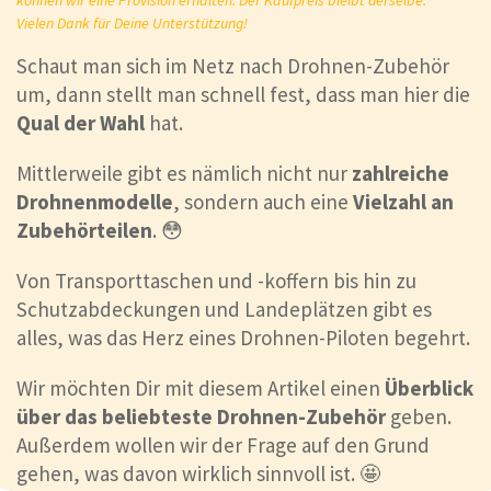
können wir eine Provision erhalten. Der Kaufpreis bleibt derselbe.
Vielen Dank für Deine Unterstützung!
Schaut man sich im Netz nach Drohnen-Zubehör
um, dann stellt man schnell fest, dass man hier die
Qual der Wahl
hat.
Mittlerweile gibt es nämlich nicht nur
zahlreiche
Drohnenmodelle
, sondern auch eine
Vielzahl an
Zubeh
ö
rteilen
. 😳
Von Transporttaschen und -koffern bis hin zu
Schutzabdeckungen und Landeplätzen gibt es
alles, was das Herz eines Drohnen-Piloten begehrt.
Wir möchten Dir mit diesem Artikel einen
Ü
berblick
ü
ber das beliebteste Drohnen-Zubeh
ö
r
geben.
Außerdem wollen wir der Frage auf den Grund
gehen, was davon wirklich sinnvoll ist. 🤩