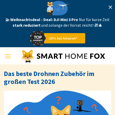
🚁
Weihnachtsdeal - Deal:
DJI Mini 3 Pro
Nur für kurze Zeit
stark reduziert
und solange der Vorrat reicht! 🎁🎄
-15% bei Amazon*
Toggle
navigation
Das beste Drohnen Zubehör im
großen Test 2026