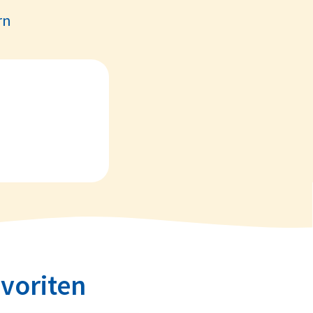
rn
avoriten