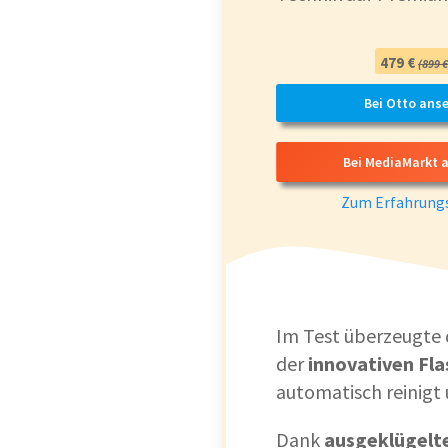
479 €
(899 €
Bei Otto ans
Bei MediaMarkt 
Zum Erfahrungs
Im Test überzeugte
der
innovativen Fl
automatisch reinigt
Dank
ausgeklügelt