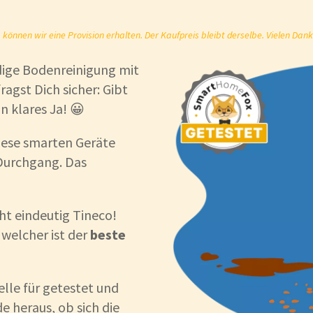
önnen wir eine Provision erhalten. Der Kaufpreis bleibt derselbe. Vielen Dank
dige Bodenreinigung mit
gst Dich sicher: Gibt
n klares Ja! 😀
iese smarten Geräte
Durchgang. Das
ht eindeutig Tineco!
 welcher ist der
beste
lle für getestet und
de heraus, ob sich die