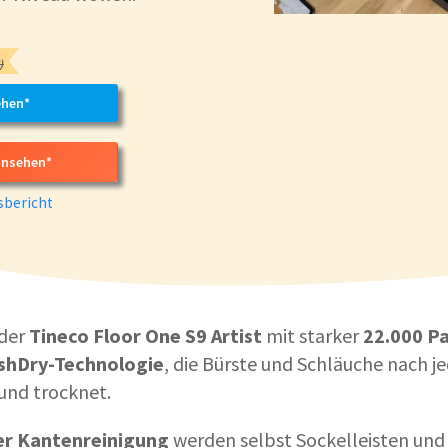
)
ehen*
ansehen*
bericht
 der
Tineco Floor One S9 Artist
mit starker
22.000 P
ashDry-Technologie
, die Bürste und Schläuche nach j
 und trocknet.
er Kantenreinigung
werden selbst Sockelleisten und