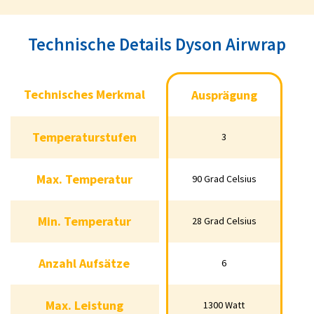
Technische Details Dyson Airwrap
Technisches Merkmal
Technisches Merkmal
Ausprägung
Ausprägung
Temperaturstufen
Temperaturstufen
3
3
Max. Temperatur
Max. Temperatur
90 Grad Celsius
90 Grad Celsius
Min. Temperatur
Min. Temperatur
28 Grad Celsius
28 Grad Celsius
Anzahl Aufsätze
Anzahl Aufsätze
6
6
Max. Leistung
Max. Leistung
1300 Watt
1300 Watt