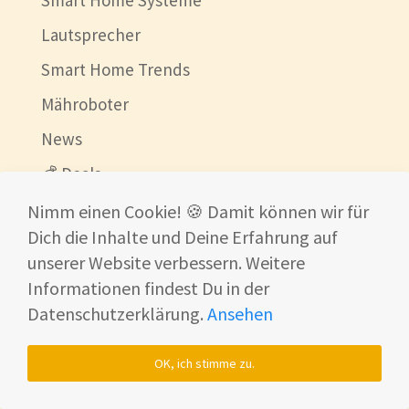
Smart Home Systeme
Lautsprecher
Smart Home Trends
Mähroboter
News
💰 Deals
Beste China Shops
Nimm einen Cookie! 🍪 Damit können wir für
Dich die Inhalte und Deine Erfahrung auf
Ultraschallreinigungsgerät
unserer Website verbessern. Weitere
Informationen findest Du in der
Datenschutzerklärung.
Ansehen
© 2026
www.shf-development.renaissance-ventures.com
Impressum
Datenschutzerklärung
OK, ich stimme zu.