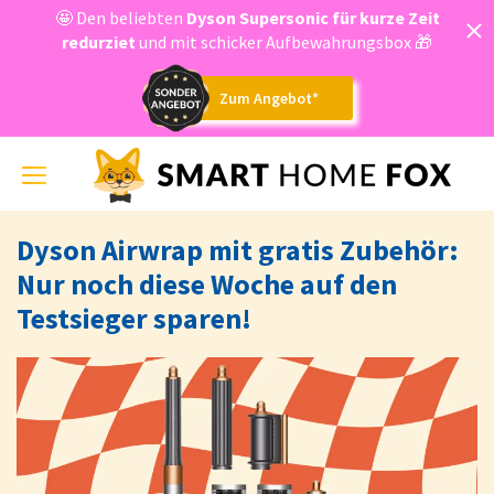
🤩 Den beliebten
Dyson
Supersonic für kurze Zeit
redurziet
und mit schicker Aufbewahrungsbox 🎁
Zum Angebot*
Toggle
navigation
Dyson Airwrap mit gratis Zubehör:
Nur noch diese Woche auf den
Testsieger sparen!