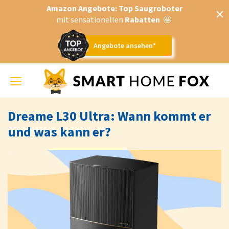
Amazon Angebote: Top Saugroboter
mit sensationellen
Rabatten
🤩
Angebote ansehen*
Toggle
navigation
Dreame L30 Ultra: Wann kommt er
und was kann er?