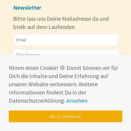
Newsletter
Bitte lass uns Deine Mailadresse da und
bleib auf dem Laufenden
Nimm einen Cookie! 🍪 Damit können wir für
Anmelden
Dich die Inhalte und Deine Erfahrung auf
unserer Website verbessern. Weitere
Über uns
Informationen findest Du in der
Wir sind ein Team von Smart Home
Datenschutzerklärung.
Ansehen
begeisterten und testen für Dich die besten
und beliebtesten Smart Home Produkte.
OK, ich stimme zu.
Unsere Mission ist es Dir eine unabhängige
und bestmögliche Beratung zu liefern.