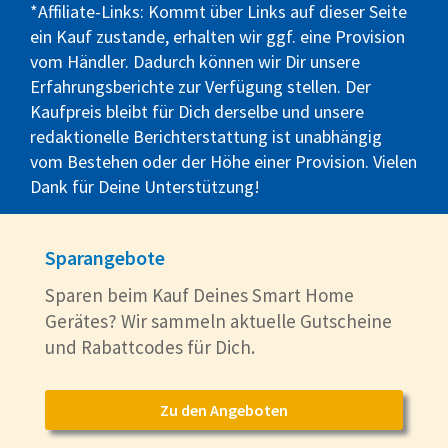
*Affiliate-Links: Kommt über Links auf dieser Seite
ein Kauf zustande, erhalten wir ggf. eine Provision
vom Händler. Dadurch können wir Dir unsere
Erfahrungsberichte zur Verfügung stellen. Der
Kaufpreis bleibt für Dich derselbe und unsere
redaktionelle Berichterstattung ist unabhängig
vom Bestehen oder der Höhe einer Provision. Vielen
Dank für Deine Unterstützung!
Sparangebote
Sparen beim Kauf Deines Smart Home
Gerätes? Wir sammeln aktuelle Gutscheine
und Rabattcodes für Dich.
Zu den Angeboten