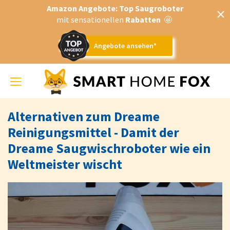
Amazon Angebote: Top Saugroboter
mit sensationellen
Rabatten
🤩
Angebote ansehen*
Toggle
navigation
Alternativen zum Dreame
Reinigungsmittel - Damit der
Dreame Saugwischroboter wie ein
Weltmeister wischt