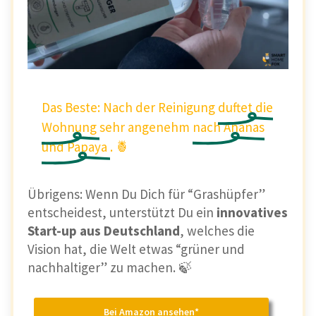
Das Beste: Nach der Reinigung
duftet
die
Wohnung
sehr angenehm
nach
Ananas
und
Papaya
. 🍍
Übrigens: Wenn Du Dich für “Grashüpfer”
entscheidest, unterstützt Du ein
innovatives
Start-up aus Deutschland
, welches die
Vision hat, die Welt etwas “grüner und
nachhaltiger” zu machen. 🍃
Bei Amazon ansehen*