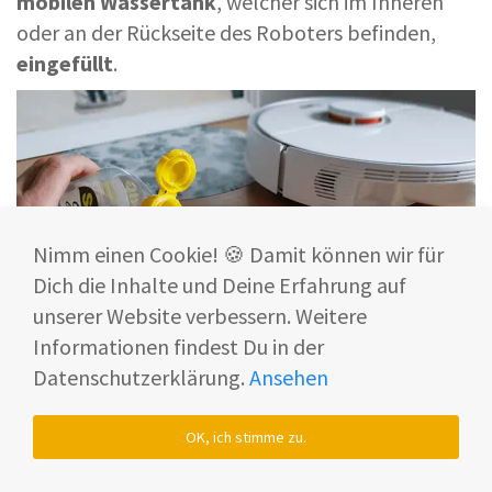
mobilen Wassertank
, welcher sich im Inneren
oder an der Rückseite des Roboters befinden,
eingefüllt
.
Nimm einen Cookie! 🍪 Damit können wir für
Dich die Inhalte und Deine Erfahrung auf
unserer Website verbessern. Weitere
Informationen findest Du in der
Datenschutzerklärung.
Ansehen
© Smart Home Fox
OK, ich stimme zu.
Hier empfiehlt es sich sehr genau auf das
Mischverhältnis laut Herstellerangabe zu achten.