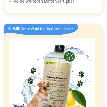
Keine weiteren Düfte verfügbar
🐶 🐈‍⬛ Beste Wahl für Haustierbesitzer