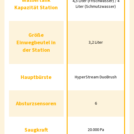
4,5 Liter (Frischwasser) / 4
(Schmutzwasser)
Kapazität Station
Liter (Schmutzwasser)
Kapazität Station
Größe
3,2 Liter
Größe
Einwegbeutel in
Einwegbeutel in
3,2 Liter
der Station
der Station
Hauptbürste
HyperStream DuoBru
Hauptbürste
HyperStream DuoBrush
Absturzsensoren
6
Absturzsensoren
6
Saugkraft
20.000 Pa
Saugkraft
20.000 Pa