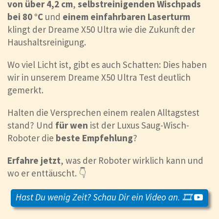
von über 4,2 cm
,
selbstreinigenden Wischpads
bei 80 °C
und
einem einfahrbaren Laserturm
klingt der Dreame X50 Ultra wie die Zukunft der
Haushaltsreinigung.
Wo viel Licht ist, gibt es auch Schatten: Dies haben
wir in unserem Dreame X50 Ultra Test deutlich
gemerkt.
Halten die Versprechen einem realen Alltagstest
stand? Und
für wen
ist der Luxus Saug-Wisch-
Roboter die
beste Empfehlung
?
Erfahre jetzt
, was der Roboter wirklich kann und
wo er enttäuscht. 👇
Hast Du wenig Zeit? Schau Dir ein Video an. 🎞️