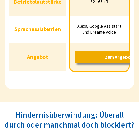
Betriebslautstärke
Betriebslautstärke
52 - 67 dB
Alexa, Google Assistant
Sprachassistenten
Alexa, Google Assistant und D
Sprachassistenten
und Dreame Voice
Angebot
Angebot
Zum Angebot*
Zum Angebot*
Hindernisüberwindung: Überall
durch oder manchmal doch blockiert?