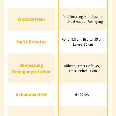
Wischsystem
Dual Rotating Mop System mit 
Dual Rotating Mop System
Wischsystem
mit Heißwasser-Reinigung
Reinigung
Maße Roboter
Höhe: 8,9 cm, Breite: 35 cm,
Höhe: 8,9 cm, Breite: 35 cm, L
Maße Roboter
Länge: 35 cm
Abmessung
Höhe: 59 cm x Tiefe: 45,7 cm x B
Abmessung
Höhe: 59 cm x Tiefe: 45,7
Reinigungsstation
cm x Breite: 34 cm
Reinigungsstation
Akkukapazität
6.400 mAh
Akkukapazität
6.400 mAh
52 - 67 dB