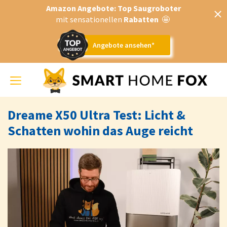
Amazon Angebote: Top Saugroboter
mit sensationellen
Rabatten
🤩
Angebote ansehen*
Toggle
navigation
Dreame X50 Ultra Test: Licht &
Schatten wohin das Auge reicht