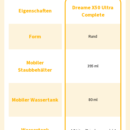
Eigenschaften
Dreame X50 Ultra Comp
Dreame X50 Ultra
Eigenschaften
Complete
Form
Rund
Form
Rund
Mobiler
395 ml
Mobiler
Staubbehälter
395 ml
Staubbehälter
Mobiler
80 ml
Wassertank
Mobiler Wassertank
80 ml
Wassertank
4,5 Liter (Frischwasser) / 4
Wassertank