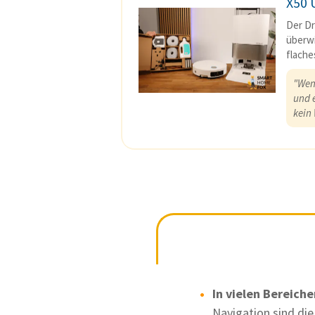
X50 
Der Dr
überwi
flache
"Wen
und 
kein 
In vielen Bereiche
Navigation sind die