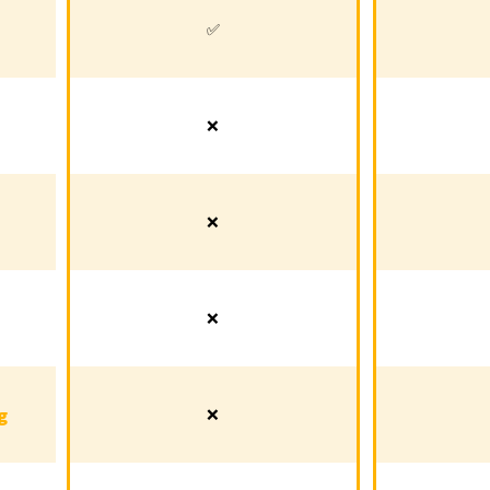
gation
✅
✅
✅
tation
❌
✅
❌
rtung
❌
✅
❌
stärke
❌
✅
❌
istung
❌
✅
g
❌