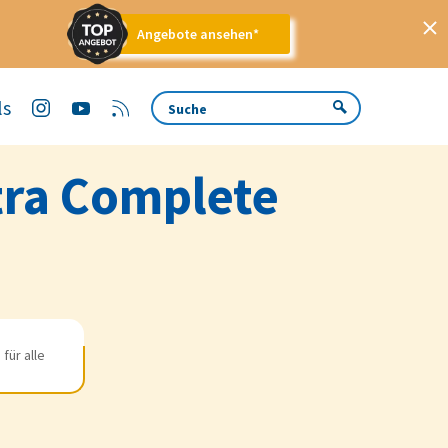
Angebote ansehen*
ls
tra Complete
für alle