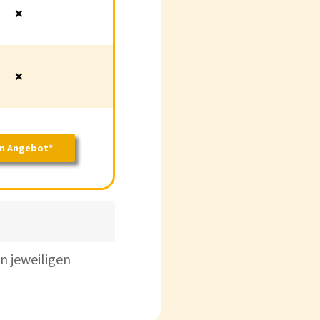
❌
❌
m Angebot*
n jeweiligen