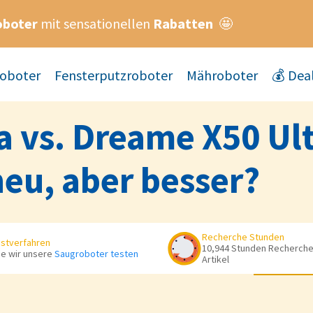
oboter
mit sensationellen
Rabatten
🤩
oboter
Fensterputzroboter
Mähroboter
💰 Dea
a vs. Dreame X50 Ul
neu, aber besser?
Recherche Stunden
stverfahren
10,944 Stunden Recherche 
e wir unsere
Saugroboter testen
Artikel