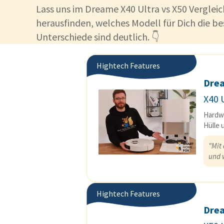
Lass uns im Dreame X40 Ultra vs X50 Vergle
herausfinden, welches Modell für Dich die be
Unterschiede sind deutlich. 👇
Hightech Features
Dre
X40 
Hardwa
Hülle 
"Mit 
und 
Hightech Features
Dre