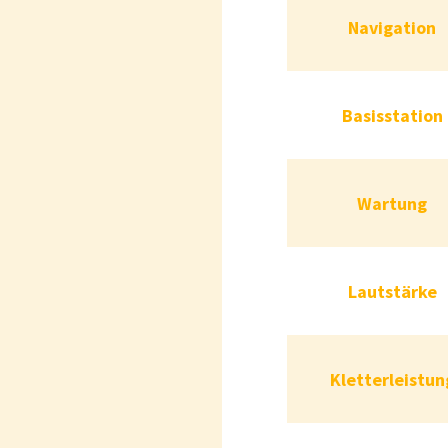
Navi
Navigation
Basiss
Basisstation
Wa
Wartung
Laut
Lautstärke
Kletterle
Kletterleistun