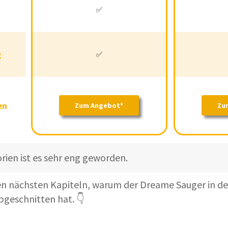
Akku
✅
❌
✅
istung
✅
❌
g
✅
nsehen
en
Zum Angebot*
Zu
Zum
Zum
Angebot*
Angebot*
orien ist es sehr eng geworden.
den nächsten Kapiteln, warum der Dreame Sauger in de
bgeschnitten hat. 👇