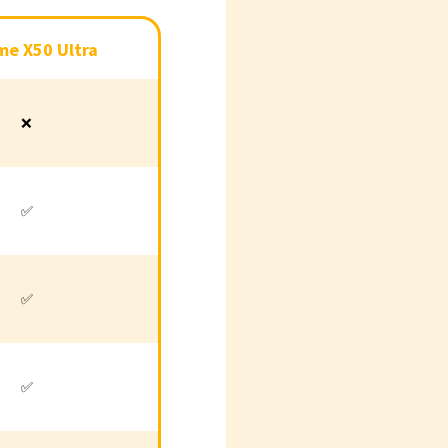
e X50 Ultra
❌
✅
✅
✅