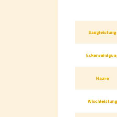
Saugle
Saugleistung
Eckenrei
Eckenreinigun
Haare
Wischle
Wischleistun