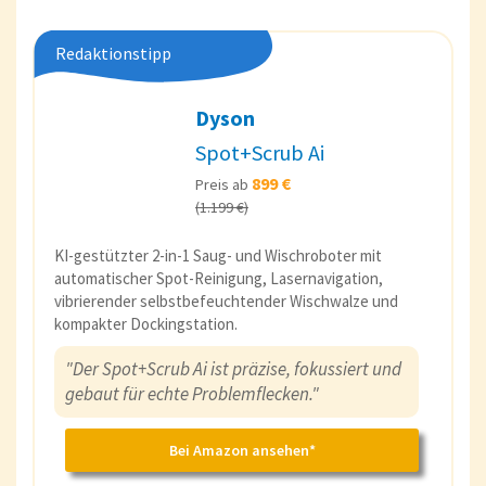
Redaktionstipp
Dyson
Spot+Scrub Ai
899 €
Preis ab
(1.199 €)
KI-gestützter 2-in-1 Saug- und Wischroboter mit
automatischer Spot-Reinigung, Lasernavigation,
vibrierender selbstbefeuchtender Wischwalze und
kompakter Dockingstation.
"Der Spot+Scrub Ai ist präzise, fokussiert und
gebaut für echte Problemflecken."
Bei Amazon ansehen*