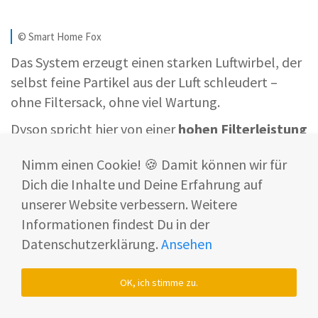
© Smart Home Fox
Das System erzeugt einen starken Luftwirbel, der
selbst feine Partikel aus der Luft schleudert –
ohne Filtersack, ohne viel Wartung.
Dyson spricht hier von einer
hohen Filterleistung
und bakteriensicheren Entleerung
.
Nimm einen Cookie! 🍪 Damit können wir für
Trocken & Nass: Zwei Systeme, ein Ziel
Dich die Inhalte und Deine Erfahrung auf
unserer Website verbessern. Weitere
Während die Walze gewaschen wird, landet der
Informationen findest Du in der
Staub separat – so sollen
nasse und trockene
Datenschutzerklärung.
Ansehen
Verschmutzungen sauber getrennt
bleiben.
Das reduziert laut Dyson nicht nur den
OK, ich stimme zu.
Reinigungsaufwand, sondern sorgt auch für
mehr
Hygiene im Haushalt
– besonders für Allergiker