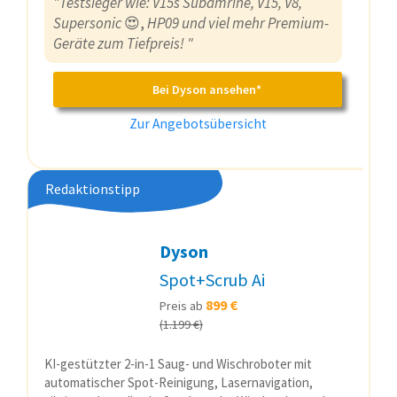
"Testsieger wie: V15s Subamrine, V15, V8,
Supersonic
😍,
HP09 und viel mehr Premium-
Geräte zum Tiefpreis! "
Bei Dyson ansehen*
Zur Angebotsübersicht
Redaktionstipp
Dyson
Spot+Scrub Ai
899 €
Preis ab
(1.199 €)
KI-gestützter 2-in-1 Saug- und Wischroboter mit
automatischer Spot-Reinigung, Lasernavigation,