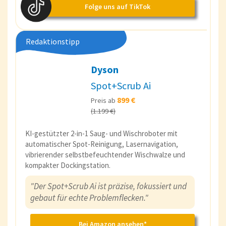
Folge uns auf TikTok
Redaktionstipp
Dyson
Spot+Scrub Ai
899 €
Preis ab
(1.199 €)
KI-gestützter 2-in-1 Saug- und Wischroboter mit
automatischer Spot-Reinigung, Lasernavigation,
vibrierender selbstbefeuchtender Wischwalze und
kompakter Dockingstation.
"Der Spot+Scrub Ai ist präzise, fokussiert und
gebaut für echte Problemflecken."
Bei Amazon ansehen*