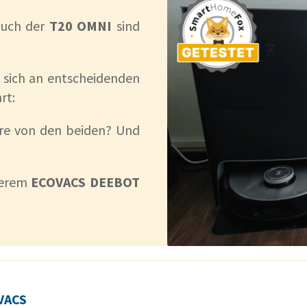
auch der
T20 OMNI
sind
sich an entscheidenden
rt:
ere von den beiden? Und
nserem
ECOVACS DEEBOT
VACS