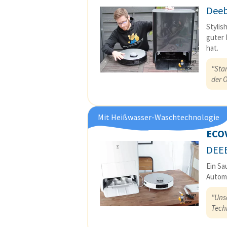
Deeb
Stylis
guter 
hat.
"Star
der O
Mit Heißwasser-Waschtechnologie
ECO
DEE
Ein Sa
Automa
"Unse
Tech