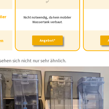
adung
✅
✅
ler
obiler
Nicht notwendig, da kein mobiler
Nicht notwendig, da kein mobiler Wassertank
Wassertank verbaut.
rtank
verbaut.
en
Angebot*
sehen
Angebot*
sehen sich nicht nur sehr ähnlich.