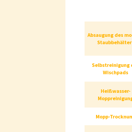
Absaugu
Absaugung des mo
m
Staubbehälter
Staubbeh
Selbstreinigu
Selbstreinigung 
Wischpads
Wisc
Heißw
Heißwasser-
Moppreinigun
Mopprein
Mopp-Trocknu
Mopp-Troc