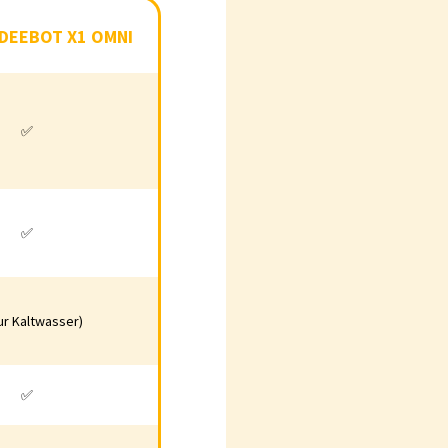
OVACS DEEBOT X1
DEEBOT X1 OMNI
OMNI
✅
✅
✅
✅
ur Kaltwasser)
 (Nur Kaltwasser)
✅
✅