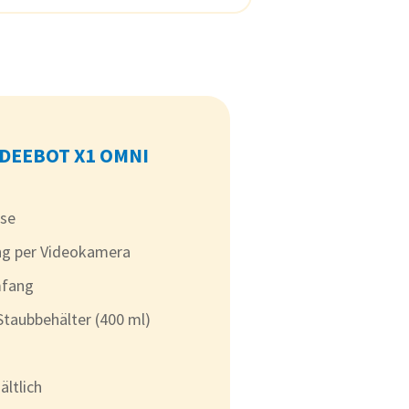
DEEBOT X1 OMNI
ise
g per Videokamera
mfang
Staubbehälter (400 ml)
ältlich