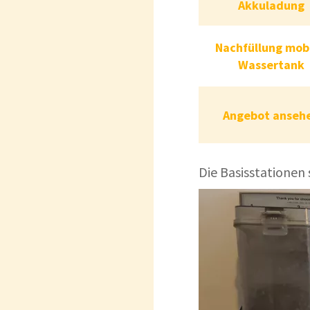
Akkuladung
Akkul
Nachfüllung mobi
Nachfüllung m
Wassertank
Wasse
Angebot anseh
Angebot an
Die Basisstationen 