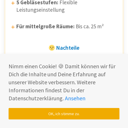
5 Gebläsestufen:
Flexible
Leistungseinstellung
Für mittelgroße Räume:
Bis ca. 25 m²
Nachteile
Lautstärke:
Ca. 60 dB, in ruhiger
Nimm einen Cookie! 🍪 Damit können wir für
Umgebung hörbar
Dich die Inhalte und Deine Erfahrung auf
unserer Website verbessern. Weitere
Größe/Gewicht:
7,5 kg, benötigt mehr
Informationen findest Du in der
Platz
Datenschutzerklärung.
Ansehen
OK, ich stimme zu.