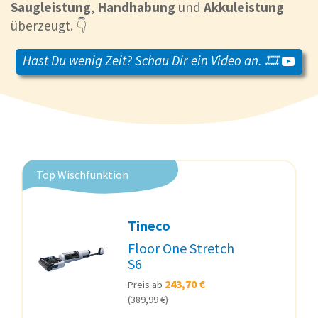
Saugleistung
,
Handhabung
und
Akkuleistung
überzeugt. 👇
Hast Du wenig Zeit? Schau Dir ein Video an. 🎞️
Top Wischfunktion
Tineco
Floor One Stretch
S6
243,70 €
Preis ab
(389,99 €)