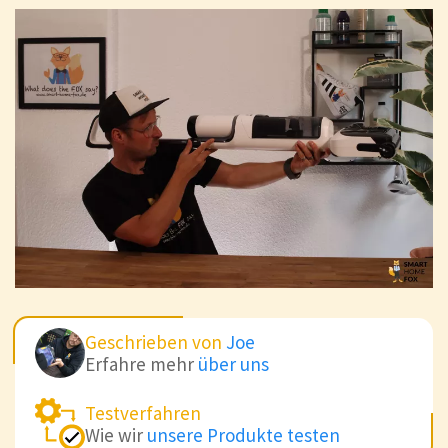
Geschrieben von
Joe
Erfahre mehr
über uns
Testverfahren
Wie wir
unsere Produkte testen