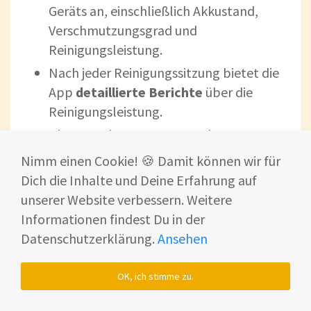
Geräts an, einschließlich Akkustand,
Verschmutzungsgrad und
Reinigungsleistung.
Nach jeder Reinigungssitzung bietet die
App
detaillierte Berichte
über die
Reinigungsleistung.
Die App erinnert Benutzer daran,
wann
der Schmutzwassertank geleert
, der
Nimm einen Cookie! 🍪 Damit können wir für
Frischwassertank nachgefüllt oder die
Dich die Inhalte und Deine Erfahrung auf
Bürste gereinigt werden muss.
unserer Website verbessern. Weitere
Viele Tineco-Geräte bieten eine
Informationen findest Du in der
Sprachassistentenfunktion
, die
Datenschutzerklärung.
Ansehen
hilfreiche Erinnerungen und Anweisungen
während der Reinigung gibt.
OK, ich stimme zu.
Die App ermöglicht es Dir, zwischen