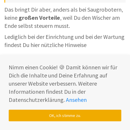
Das bringt Dir aber, anders als bei Saugrobotern,
keine
großen Vorteile
, weil Du den Wischer am
Ende selbst steuern musst.
Lediglich bei der Einrichtung und bei der Wartung
findest Du hier nützliche Hinweise
Dyson
Nimm einen Cookie! 🍪 Damit können wir für
Wash G1
Dich die Inhalte und Deine Erfahrung auf
unserer Website verbessern. Weitere
699 €
Preis ab
(699,99 €)
Informationen findest Du in der
Datenschutzerklärung.
Ansehen
Mit dem Dyson Wash G1 erlebst Du eine neue Art der
Bodenreinigung.
OK, ich stimme zu.
"Der Dyson Wash G1 ist der erste Wischsauger aus
dem Haus Dyson!"