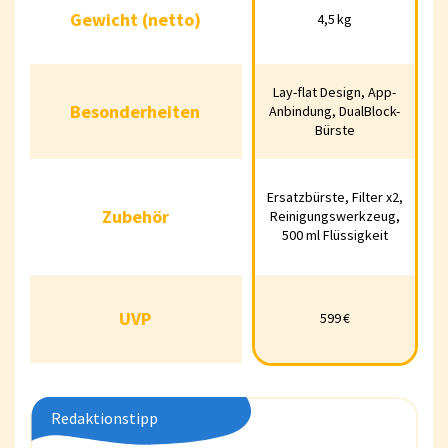
Gewicht (netto)
4,5 kg
Gewicht (netto)
4,5 kg
Lay-flat Design, App-
Besonderheiten
Lay-flat Design, App-
Besonderheiten
Anbindung, DualBlock-
Anbindung,
Bürste
DualBlock-Bürste
Ersatzbürste, Filter x2,
Zubehör
Ersatzbürste, Filter
Zubehör
Reinigungswerkzeug,
x2,
500 ml Flüssigkeit
Reinigungswerkzeug,
500 ml Flüssigkeit
UVP
599 €
UVP
599 €
Redaktionstipp