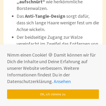
„aufschnürt“
wie herkömmliche
Borstenwalzen.
Das
Anti-Tangle-Design
sorgt dafür,
dass sich lange Haare weniger fest um die
Achse wickeln.
Der beidseitige Zugang zur Walze
vereinfacht im Zweifel das Entfernen von
verfangenen Haaren manuell.
Nimm einen Cookie! 🍪 Damit können wir für
Dich die Inhalte und Deine Erfahrung auf
Praxiseindruck im Test:
unserer Website verbessern. Weitere
Im Alltagstest zeigte sich: 👇
Informationen findest Du in der
Tierhaare und normale Haushalts-
Datenschutzerklärung.
Ansehen
Haare
(lang oder kurz) wurden
problemlos aufgenommen. Das gilt
OK, ich stimme zu.
sowohl für den Wisch- als auch für den