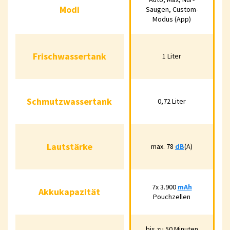
Modi
Modi
Saugen, Custom-
Saugen, Custom-
Modus (App)
Modus (App)
Frischwassertank
1 Liter
Frischwassertank
1 Liter
Schmutzwassertank
0,72 Liter
Schmutzwassertank
0,72 Liter
Lautstärke
max. 78
dB
(A)
Lautstärke
max. 78
dB
(A)
Akkukapazität
7x 3.900
mAh
7x 3.900
mAh
Akkukapazität
Pouchzellen
Pouchzellen
bis zu 50 Minuten