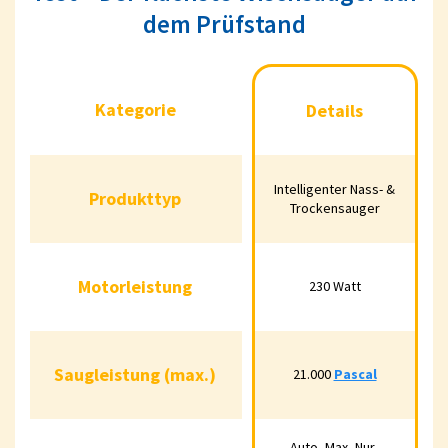
dem Prüfstand
Kategorie
Details
Kategorie
Details
Produkttyp
Intelligenter Nass- &
Intelligenter Nass- &
Produkttyp
Trockensauger
Trockensauger
Motorleistung
230 Watt
Motorleistung
230 Watt
Saugleistung (max.)
21.000
Pascal
Saugleistung (max.)
21.000
Pascal
Auto, Max, Nur-
Auto, Max, Nur-