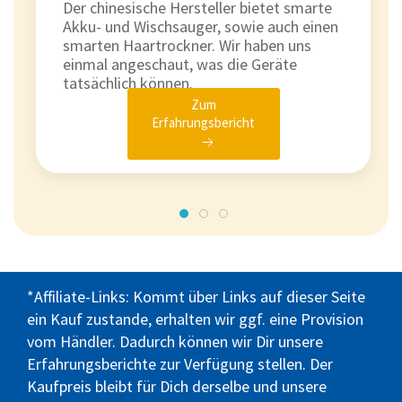
Der chinesische Hersteller bietet smarte
Akku- und Wischsauger, sowie auch einen
smarten Haartrockner. Wir haben uns
einmal angeschaut, was die Geräte
tatsächlich können.
Zum
Erfahrungsbericht
*Affiliate-Links: Kommt über Links auf dieser Seite
ein Kauf zustande, erhalten wir ggf. eine Provision
vom Händler. Dadurch können wir Dir unsere
Erfahrungsberichte zur Verfügung stellen. Der
Kaufpreis bleibt für Dich derselbe und unsere