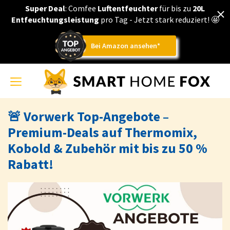
Super Deal
: Comfee
Luftentfeuchter
für bis zu
20L
Entfeuchtungsleistung
pro Tag - Jetzt stark reduziert!
🤩
Bei Amazon ansehen*
Toggle
navigation
🚨 Vorwerk Top-Angebote –
Premium-Deals auf Thermomix,
Kobold & Zubehör mit bis zu 50 %
Rabatt!