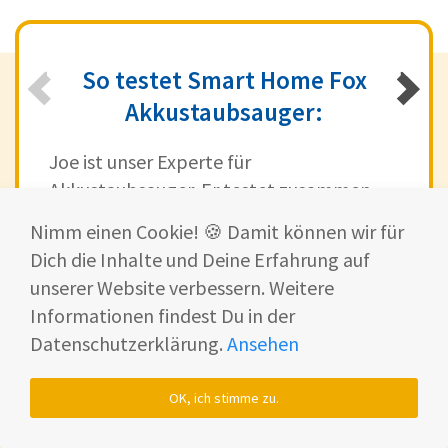
So testet Smart Home Fox
Akkustaubsauger:
Joe ist unser Experte für
Akkustaubsauger. Er testet zusammen
mit unserem Team bereits seit über 5
Nimm einen Cookie! 🍪 Damit können wir für
Jahren jeden Staubsauger, der ihm vor
Dich die Inhalte und Deine Erfahrung auf
den Füßen saugt.
unserer Website verbessern. Weitere
Informationen findest Du in der
Seine langjährige Erfahrung hilft ihm
Datenschutzerklärung.
Ansehen
dabei, jeden Akkusauger zu begutachten
und zu bewerten.
OK, ich stimme zu.