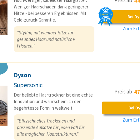
Preis ab
44
Hochwertiger, kabelloser Haarglätter.
Weniger Haarschäden dank geringerer
Hitze - bei besseren Ergebnissen. Mit
Bei D
Geld-zurück-Garantie.
Zum Erf
"Styling mit weniger Hitze für
gesundes Haar und natürliche
Frisuren."
Dyson
Supersonic
Preis ab
47
Der beliebte Haartrockner ist eine echte
Innovation und wahrscheinlich der
begehrteste Föhn in weltweit.
Bei D
Zum Erf
"Blitzschnelles Trockenen und
passende Aufsätze für jeden Fall für
alle möglichen Haarstrukturen."