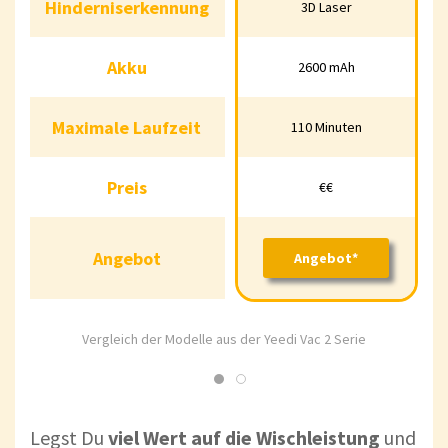
Hinderniserkennung
3D Laser
Hinderniserkennung
3D Laser
3D
Akku
2600 mAh
Akku
2600 mAh
52
Maximale Laufzeit
110 Minuten
Maximale Laufzeit
110 Minuten
220 
Preis
€€
Preis
€€
Angebot
Angebot*
Angebot
Angebot*
An
Vergleich der Modelle aus der Yeedi Vac 2 Serie
Legst Du
viel Wert auf die Wischleistung
und