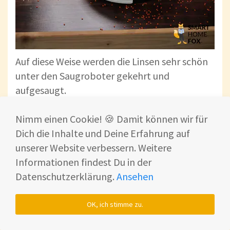
Auf diese Weise werden die Linsen sehr schön
unter den Saugroboter gekehrt und
aufgesaugt.
Testergebnis bei Haferflocken (49 von 50 g
Nimm einen Cookie! 🍪 Damit können wir für
aufgesaugt | 98 %)
Dich die Inhalte und Deine Erfahrung auf
unserer Website verbessern. Weitere
Auch bei unserer zweiten Schmutzart - den
Informationen findest Du in der
Haferflocken - wusste der Yeedi Vac 2 Pro auf
Datenschutzerklärung.
Ansehen
dem harten Untergrund zu überzeugen.
OK, ich stimme zu.