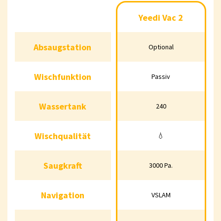
Yeedi Vac 2
Yeedi 
Yeedi Vac 2
Absaugstation
Absaugstation
Optional
Op
Optional
Wischfunktion
Wischfunktion
Passiv
Vib
Passiv
Wassertank
Wassertank
240
240
Wischqualität
Wischqualität
💧
💧
Saugkraft
Saugkraft
3000 Pa.
3000 Pa.
30
Navigation
VSLAM
Navigation
VSLAM
V