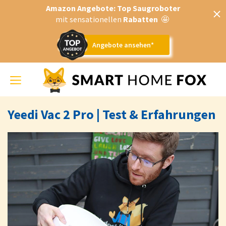
Amazon Angebote: Top Saugroboter
mit sensationellen
Rabatten
🤩
Angebote ansehen*
Toggle
navigation
Yeedi Vac 2 Pro | Test & Erfahrungen