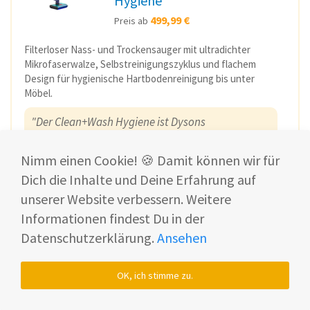
Hygiene
499,99 €
Preis ab
Filterloser Nass- und Trockensauger mit ultradichter
Mikrofaserwalze, Selbstreinigungszyklus und flachem
Design für hygienische Hartbodenreinigung bis unter
Möbel.
"Der Clean+Wash Hygiene ist Dysons
konsequentester Ansatz für saubere Böden – ohne
Filter, ohne Gestank, ohne Kompromisse bei der
Nimm einen Cookie! 🍪 Damit können wir für
Hygiene."
Dich die Inhalte und Deine Erfahrung auf
unserer Website verbessern. Weitere
Bei Dyson ansehen*
Informationen findest Du in der
Zum Erfahrungsbericht
Datenschutzerklärung.
Ansehen
OK, ich stimme zu.
Redaktionstipp