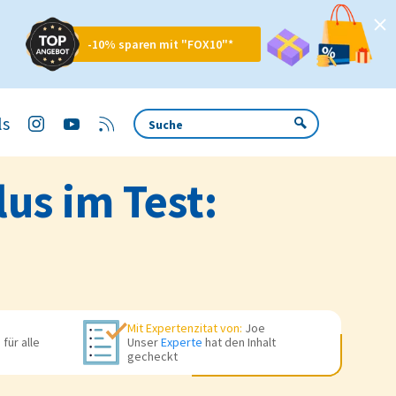
-10% sparen mit "FOX10"*
ls
us im Test:
Mit Expertenzitat von:
Joe
für alle
Unser
Experte
hat den Inhalt
gecheckt