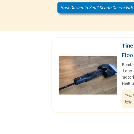
Hast Du wenig Zeit? Schau Dir ein Vide
Tine
Floo
Kombin
iLoop
motori
Heißlu
"End
kein 