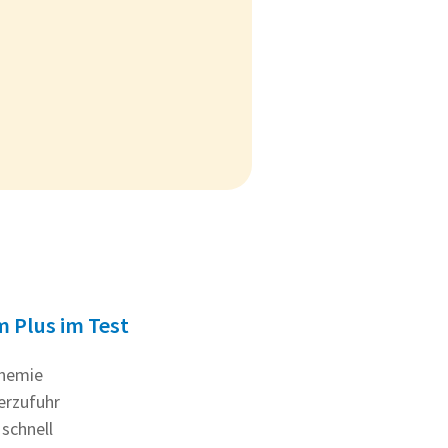
m Plus im Test
Chemie
erzufuhr
schnell