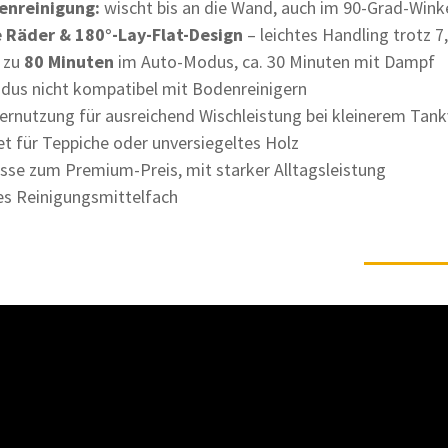
enreinigung:
wischt bis an die Wand, auch im 90-Grad-Wink
e Räder & 180°-Lay-Flat-Design
– leichtes Handling trotz 7
 zu
80 Minuten
im Auto-Modus, ca. 30 Minuten mit Dampf
us nicht kompatibel mit Bodenreinigern
rnutzung für ausreichend Wischleistung bei kleinerem Tan
et für Teppiche oder unversiegeltes Holz
se zum Premium-Preis, mit starker Alltagsleistung
es Reinigungsmittelfach