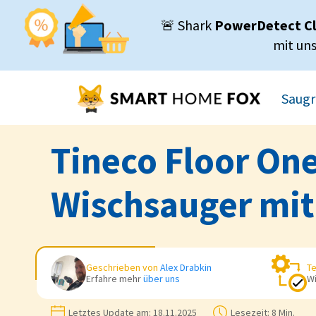
🚨 Shark
PowerDetect C
mit un
Saugr
Tineco Floor One
Wischsauger mi
Geschrieben von
Alex Drabkin
Te
Erfahre mehr
über uns
Wi
Letztes Update am:
18.11.2025
Lesezeit:
8 Min.