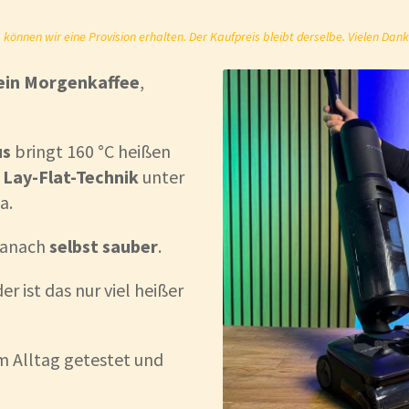
önnen wir eine Provision erhalten. Der Kaufpreis bleibt derselbe. Vielen Dank
dein Morgenkaffee
,
us
bringt 160 °C heißen
d
Lay-Flat-Technik
unter
a.
 danach
selbst sauber
.
r ist das nur viel heißer
m Alltag getestet und