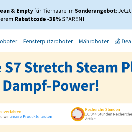
lean & Empty
für Tierhaare im
Sonderangebot
: Jetzt
serem
Rabattcode -38%
SPAREN!
oboter
Fensterputzroboter
Mähroboter
💰 Dea
 S7 Stretch Steam Pl
t Dampf-Power!
Recherche Stunden
stverfahren
10,944 Stunden Recherche 
e wir
unsere Produkte testen
Artikel