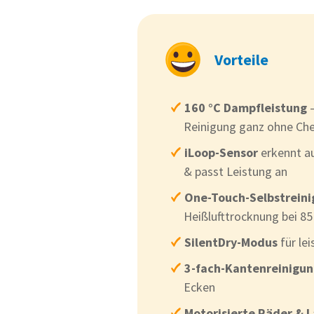
Vorteile
160 °C Dampfleistung
–
Reinigung ganz ohne Ch
iLoop-Sensor
erkennt a
& passt Leistung an
One-Touch-Selbstrein
Heißlufttrocknung bei 85
SilentDry-Modus
für le
3-fach-Kantenreinigu
Ecken
Motorisierte Räder & L