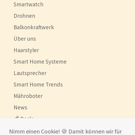
Smartwatch
Drohnen
Balkonkraftwerk
Über uns
Haarstyler
Smart Home Systeme
Lautsprecher
Smart Home Trends
Mähroboter
News
💰 Deals
Beste China Shops
Nimm einen Cookie! 🍪 Damit können wir für