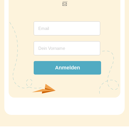
📨
Anmelden