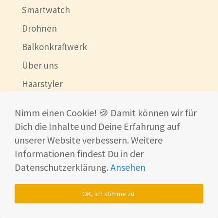
Smartwatch
Drohnen
Balkonkraftwerk
Über uns
Haarstyler
Smart Home Systeme
Nimm einen Cookie! 🍪 Damit können wir für
Lautsprecher
Dich die Inhalte und Deine Erfahrung auf
Smart Home Trends
unserer Website verbessern. Weitere
Informationen findest Du in der
Mähroboter
Datenschutzerklärung.
Ansehen
News
💰 Deals
OK, ich stimme zu.
Beste China Shops